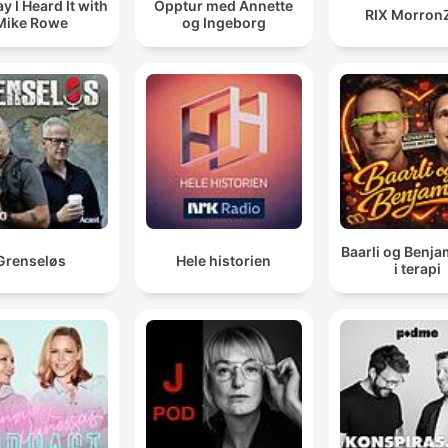
y I Heard It with
Opptur med Annette
RIX Morron
Mike Rowe
og Ingeborg
Baarli og Benja
Grenseløs
Hele historien
i terapi