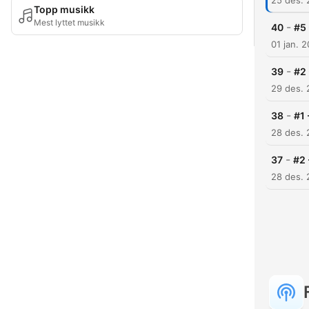
25 des.
Topp musikk
Mest lyttet musikk
-
40
#5 
01 jan. 
-
39
#2 
29 des. 
-
38
#1 
28 des. 
-
37
#2 
28 des.