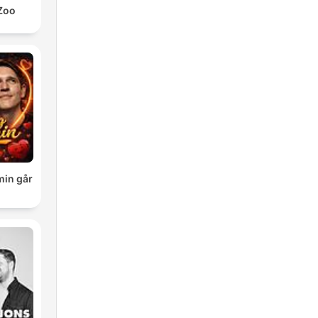
Zoo
min går