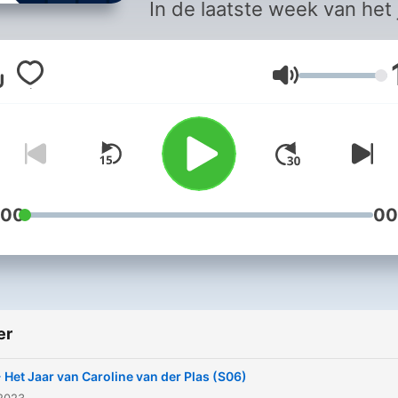
In de laatste week van het 
worden op NPO Radio 1
avondvullende gesprekken
Volum
gevoerd met boeiende gas
:00
00
er
- Het Jaar van Caroline van der Plas (S06)