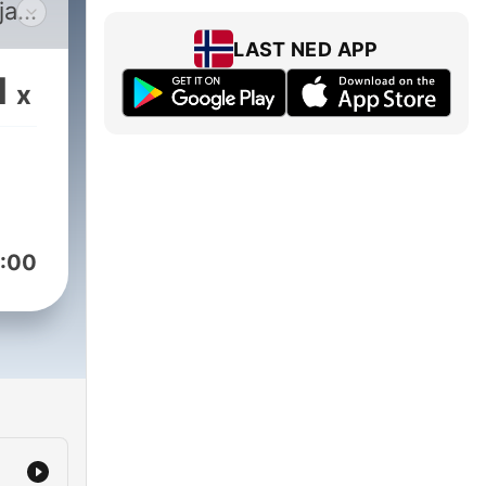
jaar
LAST NED APP
1
x
ten.
:00