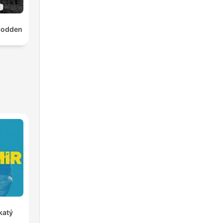
podden
katý