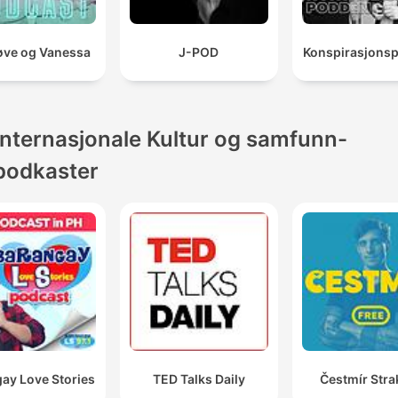
ve og Vanessa
J-POD
Konspirasjons
Internasjonale Kultur og samfunn-
podkaster
ay Love Stories
TED Talks Daily
Čestmír Stra