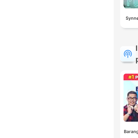
Synnø
Barang