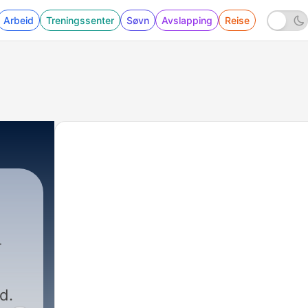
Arbeid
Treningssenter
Søvn
Avslapping
Reise
d.