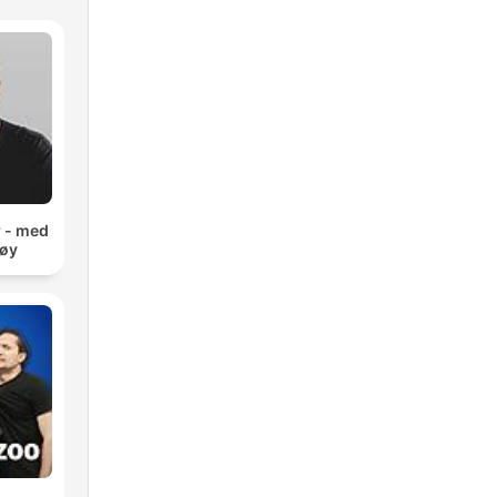
r - med
møy