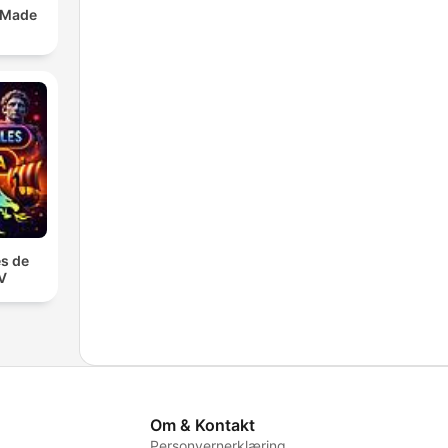
 Made
s de
TV
Om & Kontakt
Personvernerklæring