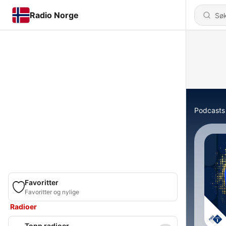
Radio Norge
Podcasts
Favoritter
Favoritter og nylige
Radioer
Topp radioer