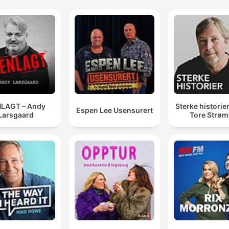
LAGT – Andy
Sterke historie
Espen Lee Usensurert
Larsgaard
Tore Strø