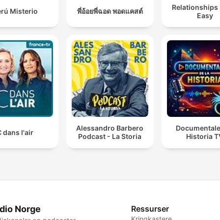
Relationships
rú Misterio
พี่อ้อยพี่ฉอด พอดแคสต์
Easy
Alessandro Barbero
Documentale
 dans l'air
Podcast - La Storia
Historia 
dio Norge
Ressurser
Kringkastere