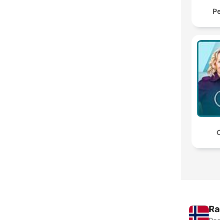
Pe
C
Ra