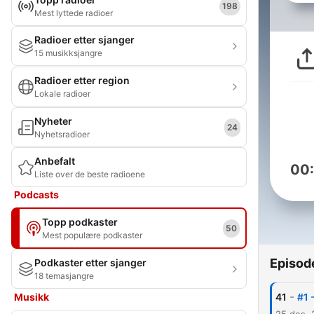
198
Mest lyttede radioer
Radioer etter sjanger
15 musikksjangre
Radioer etter region
Lokale radioer
Nyheter
24
Nyhetsradioer
Anbefalt
00
Liste over de beste radioene
Podcasts
Topp podkaster
50
Mest populære podkaster
Episod
Podkaster etter sjanger
18 temasjangre
-
Musikk
41
#1 