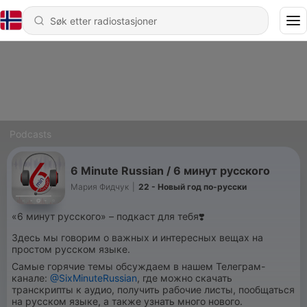
Podcasts
6 Minute Russian / 6 минут русского
Мария Фидчук
|
22 - Новый год по-русски
«6 минут русского» – подкаст для тебя❣️
Здесь мы говорим о важных и интересных вещах на
простом русском языке.
Самые горячие темы обсуждаем в нашем Телеграм-
канале:
@SixMinuteRussian
, где можно скачать
транскрипты к аудио, получить рабочие листы, пообщаться
на русском языке, а также узнать много нового.