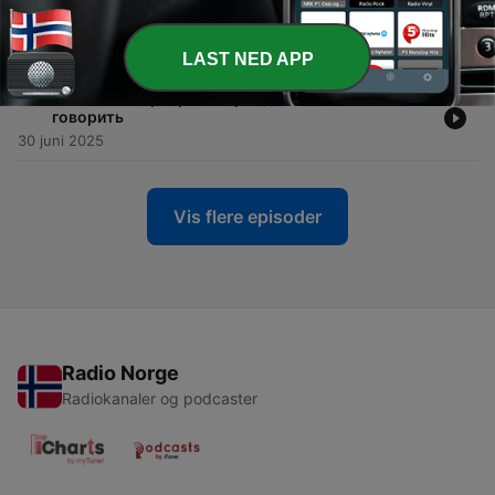
-
19
Учёба в российском вузе: как всё устроено
10 aug. 2025
LAST NED APP
-
18
Языковой барьер: как преодолеть и начать
говорить
30 juni 2025
Vis flere episoder
Radio Norge
Radiokanaler og podcaster