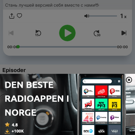
Стань лучшей версией себя вместе с нами🖖
1
x
Volum
00:00
00:00
Episoder
-
22
Новый год по-русски
11 jan. 2026
-
21
Первый день в университете: что нужно знать
24 aug. 2025
-
20
Территория будущего. Москва 2030
17 aug. 2025