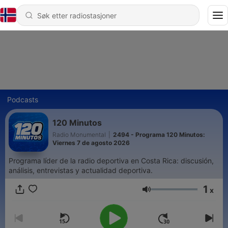
Podcasts
120 Minutos
Radio Monumental
|
2494 - Programa 120 Minutos:
Viernes 7 de agosto 2026
Programa líder de la radio deportiva en Costa Rica: discusión,
análisis, entrevistas y actualidad deportiva.
1
x
Volum