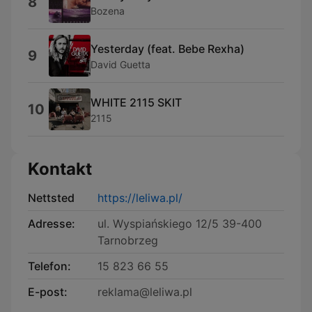
8
Bozena
Yesterday (feat. Bebe Rexha)
9
David Guetta
WHITE 2115 SKIT
10
2115
Kontakt
Nettsted
https://leliwa.pl/
Adresse:
ul. Wyspiańskiego 12/5 39-400
Tarnobrzeg
Telefon:
15 823 66 55
E-post:
reklama@leliwa.pl