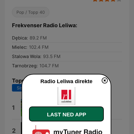
Pop / Topp 40
Frekvenser Radio Leliwa:
Dębica:
89.2 FM
Mielec:
102.4 FM
Stalowa Wola:
93.5 FM
Tarnobrzeg:
104.7 FM
Topplåter
Radio Leliwa direkte
Siste 7 dager
Siste 30 dager
Estate
1
Francesco Gabbani
LAST NED APP
Lato
2