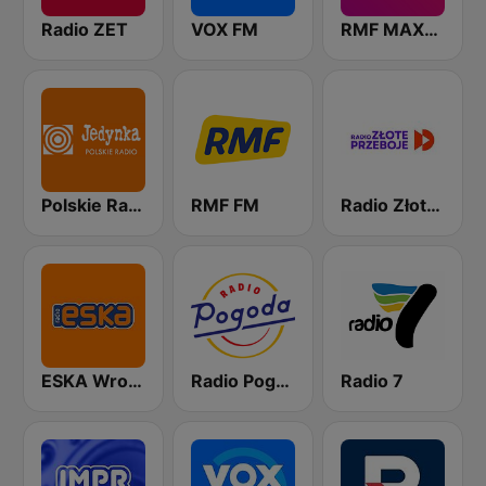
Radio ZET
VOX FM
RMF MAXXX
Polskie Radio Program I (PR1) Jedynka
RMF FM
Radio Złote Przeboje
ESKA Wrocław
Radio Pogoda
Radio 7