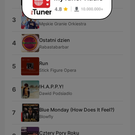
Kuba Blokesz
Nieboskłon
3
Męskie Granie Orkiestra
Ostatni dzien
4
Rabastabarbar
Run
5
Stick Figure Opera
!H.A.P.P.Y!
6
Dawid Podsiadlo
Blue Monday (How Does It Feel?)
7
Blowfly
Cztery Pory Roku