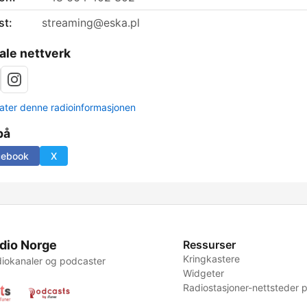
st:
streaming@eska.pl
ale nettverk
ter denne radioinformasjonen
på
cebook
X
dio Norge
Ressurser
Kringkastere
iokanaler og podcaster
Widgeter
Radiostasjoner-nettsteder p