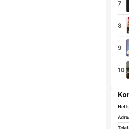
7
8
9
10
Ko
Nett
Adre
Telef