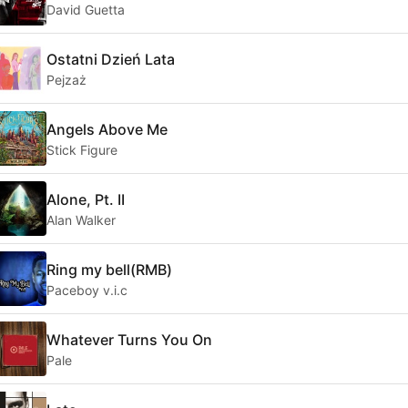
David Guetta
Ostatni Dzień Lata
Pejzaż
Angels Above Me
Stick Figure
Alone, Pt. II
Alan Walker
Ring my bell(RMB)
Paceboy v.i.c
Whatever Turns You On
Pale