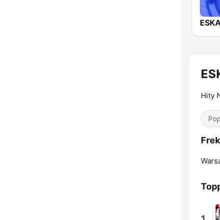
ESKA
ES
Hity 
Pop
Fre
Wars
Topp
1