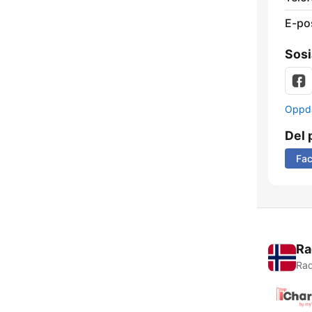
E-po
Sosi
Oppda
Del 
Fa
Ra
Rad