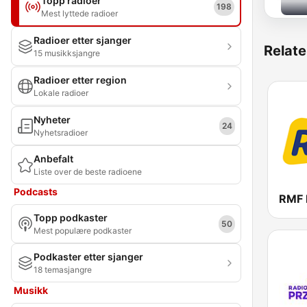
Topp radioer
198
Mest lyttede radioer
Radioer etter sjanger
Relate
15 musikksjangre
Radioer etter region
Lokale radioer
Nyheter
24
Nyhetsradioer
Anbefalt
Liste over de beste radioene
Podcasts
RMF
Topp podkaster
50
Mest populære podkaster
Podkaster etter sjanger
18 temasjangre
Musikk