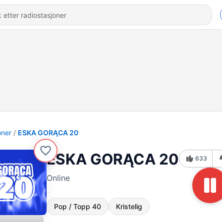
oner
ESKA GORĄCA 20
ESKA GORĄCA 20
633
Online
Pop / Topp 40
Kristelig