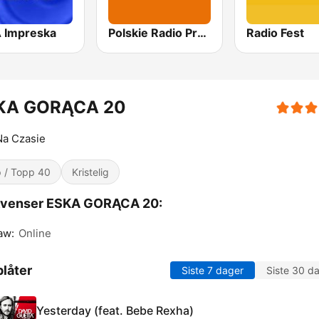
 Impreska
Polskie Radio Program I (PR1) Jedynka
Radio Fest
KA GORĄCA 20
Na Czasie
 / Topp 40
Kristelig
kvenser ESKA GORĄCA 20:
aw:
Online
låter
Siste 7 dager
Siste 30 d
Yesterday (feat. Bebe Rexha)