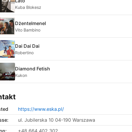
Lato
Kuba Blokesz
Dżentelmenel
Vito Bambino
Dai Dai Dai
Robertino
Diamond Fetish
Kukon
ntakt
sted
https://www.eska.pl/
sse:
ul. Jubilerska 10 04-190 Warszawa
on:
+48 664 402 302