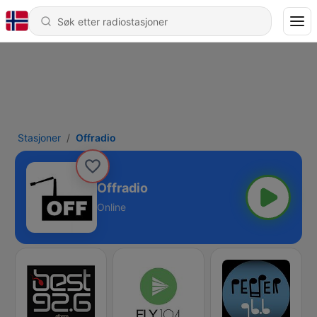
Stasjoner
Offradio
Offradio
Online