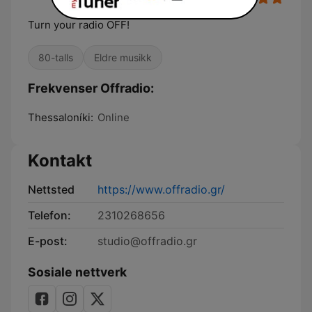
Turn your radio OFF!
80-talls
Eldre musikk
Frekvenser Offradio:
Thessaloníki:
Online
Kontakt
Nettsted
https://www.offradio.gr/
Telefon:
2310268656
E-post:
studio@offradio.gr
Sosiale nettverk