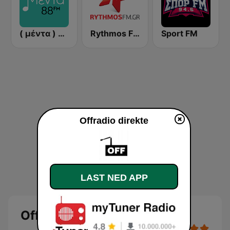
( μέντα ) Menta 88 FM
Rythmos FM - Ρυθμος 94.9
Sport FM
Offradio direkte
LAST NED APP
Offradio