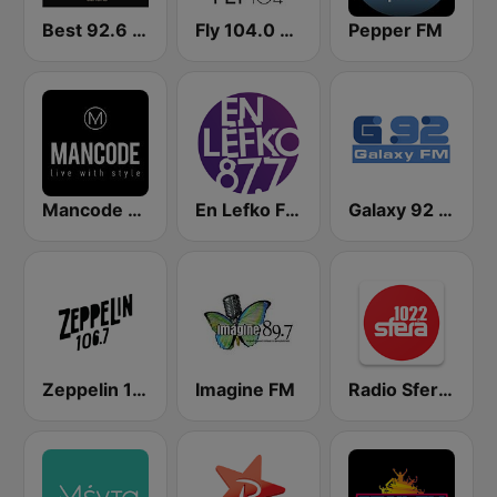
Best 92.6 FM
Fly 104.0 FM
Pepper FM
Mancode Radio
En Lefko FM (εν λευκω)
Galaxy 92 FM
Zeppelin 106.7 FM
Imagine FM
Radio Sfera 102.2 FM