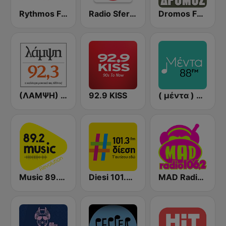
Rythmos FM - Ρυθμος 94.9
Radio Sfera 102.2 FM
Dromos FM - ΔΡΟΜΟΣ 89.8
(ΛΑΜΨΗ) Lampsi 92.3 FM
92.9 KISS
( μέντα ) Menta 88 FM
Music 89.2 FM
Diesi 101.3 FM
MAD Radio 106.2 FM