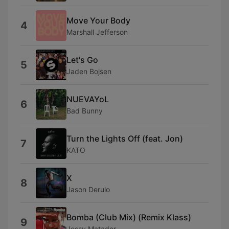
Move Your Body
4
Marshall Jefferson
Let's Go
5
Jaden Bojsen
NUEVAYoL
6
Bad Bunny
Turn the Lights Off (feat. Jon)
7
KATO
X
8
Jason Derulo
Bomba (Club Mix) (Remix Klass)
9
Jessy Matador