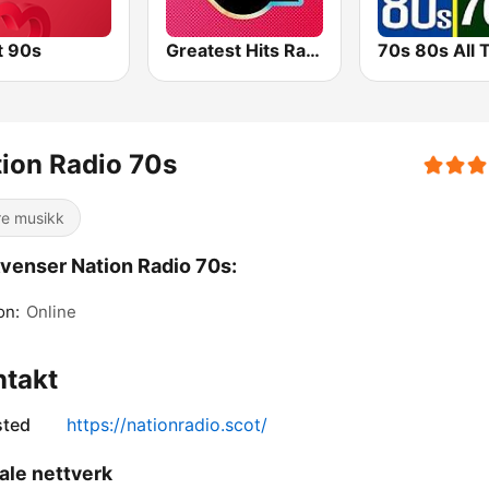
t 90s
Greatest Hits Radio
ion Radio 70s
re musikk
venser Nation Radio 70s:
on:
Online
ntakt
sted
https://nationradio.scot/
ale nettverk