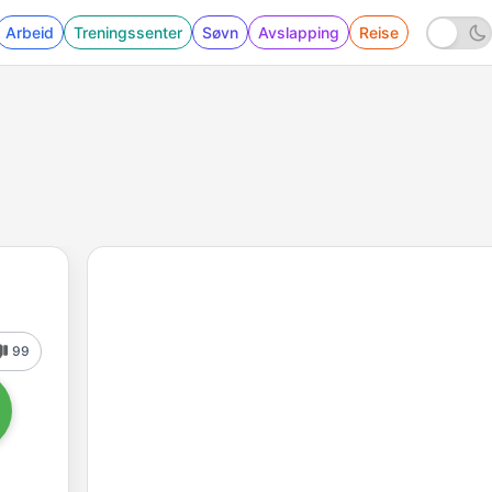
Arbeid
Treningssenter
Søvn
Avslapping
Reise
99