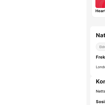
Hear
Nat
Eld
Frek
Lond
Ko
Nett
Sosi