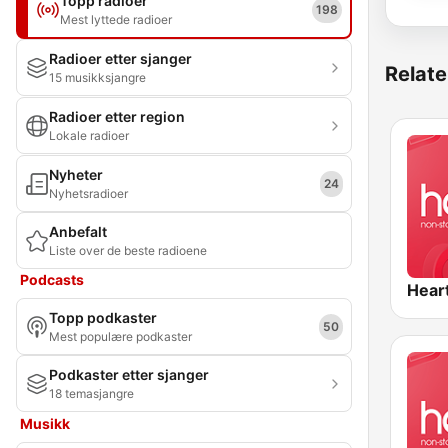
Topp radioer
198
Mest lyttede radioer
Radioer etter sjanger
Relate
15 musikksjangre
Radioer etter region
Lokale radioer
Nyheter
24
Nyhetsradioer
Anbefalt
Liste over de beste radioene
Podcasts
Hear
Topp podkaster
50
Mest populære podkaster
Podkaster etter sjanger
18 temasjangre
Musikk