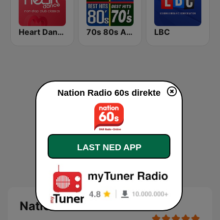
Heart Dance
70s 80s All Time Greatest
LBC
Nation Radio 60s direkte
LAST NED APP
Nation Radio 60s