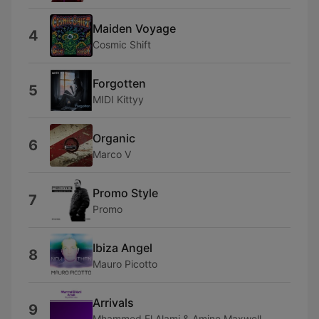
Maiden Voyage
4
Cosmic Shift
Forgotten
5
MIDI Kittyy
Organic
6
Marco V
Promo Style
7
Promo
Ibiza Angel
8
Mauro Picotto
Arrivals
9
Mhammed El Alami & Amine Maxwell