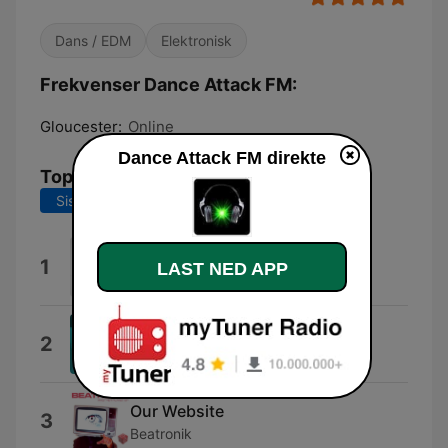
Dans / EDM
Elektronisk
Frekvenser Dance Attack FM:
Gloucester:
Online
Dance Attack FM direkte
Topplåter
Siste 7 dager
Siste 30 dager
Wayfarer
1
LAST NED APP
Audien
Dreamer (Radio Edit)
2
Suncatcher
Our Website
3
Beatronik