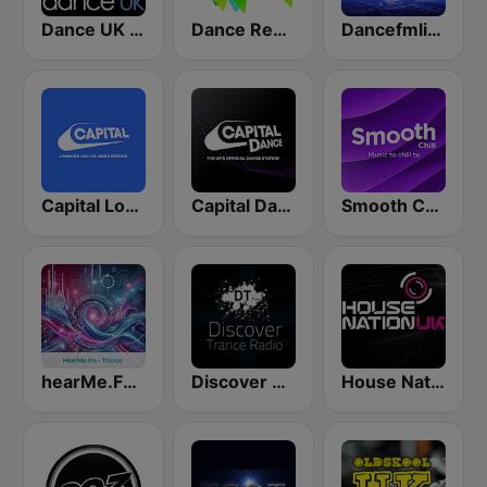
Dance UK Radio
Dance Revolution
Dancefmlive Trance
Capital London
Capital Dance
Smooth Chill
hearMe.FM Trance
Discover Trance Radio
House Nation UK