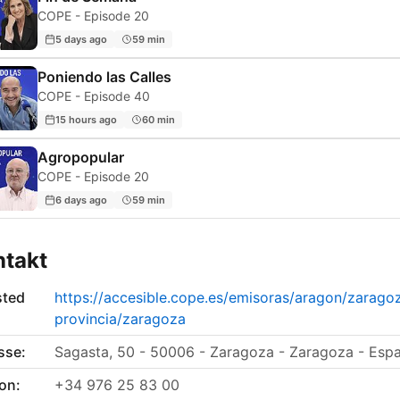
COPE - Episode 20
5 days ago
59 min
Poniendo las Calles
COPE - Episode 40
15 hours ago
60 min
Agropopular
COPE - Episode 20
6 days ago
59 min
ntakt
sted
https://accesible.cope.es/emisoras/aragon/zarago
provincia/zaragoza
sse:
Sagasta, 50 - 50006 - Zaragoza - Zaragoza - Esp
on:
+34 976 25 83 00