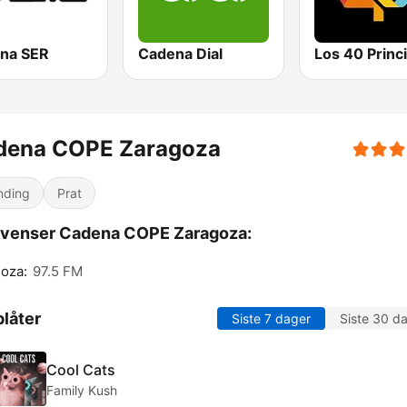
na SER
Cadena Dial
dena COPE Zaragoza
nding
Prat
kvenser Cadena COPE Zaragoza:
oza:
97.5 FM
låter
Siste 7 dager
Siste 30 d
Cool Cats
Family Kush