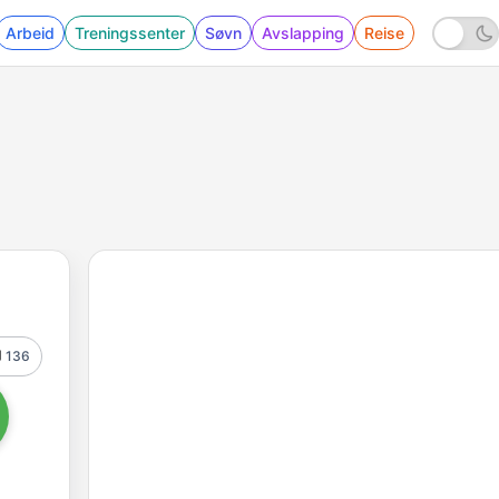
Arbeid
Treningssenter
Søvn
Avslapping
Reise
136