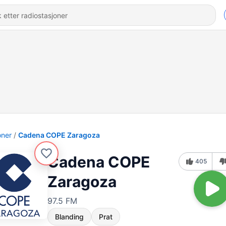
oner
Cadena COPE Zaragoza
Cadena COPE
405
Zaragoza
97.5 FM
Blanding
Prat