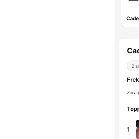
Cade
Ca
Bla
Fre
Zarag
Topp
1