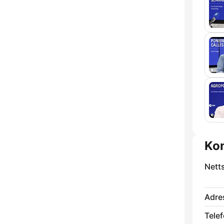
Ko
Nett
Adre
Telef