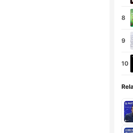
8
9
10
Rel