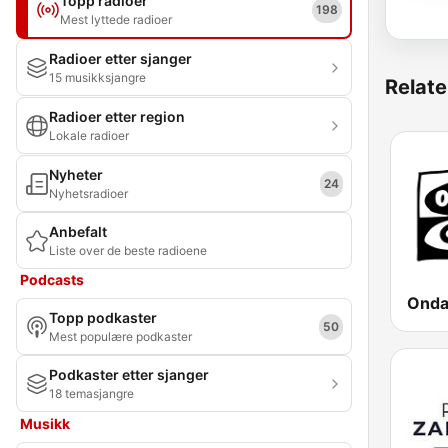
Topp radioer
198
Mest lyttede radioer
Radioer etter sjanger
15 musikksjangre
Relate
Radioer etter region
Lokale radioer
Nyheter
24
Nyhetsradioer
Anbefalt
Liste over de beste radioene
Podcasts
Topp podkaster
50
Mest populære podkaster
Podkaster etter sjanger
18 temasjangre
Musikk