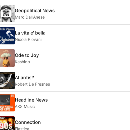
Geopolitical News
Marc Dall'Anese
La vita e' bella
Nicola Piovani
Ode to Joy
Kashido
Atlantis?
Robert De Fresnes
Headline News
AXS Music
Connection
Elastica