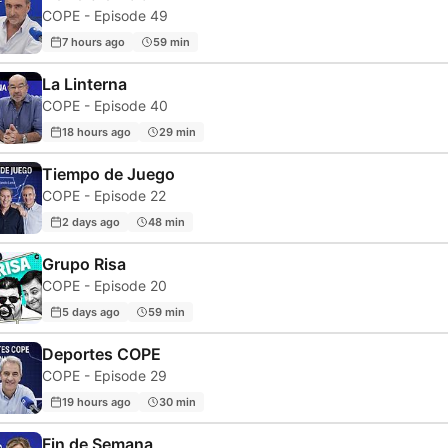
COPE - Episode 49
7 hours ago
59 min
La Linterna
COPE - Episode 40
18 hours ago
29 min
Tiempo de Juego
COPE - Episode 22
2 days ago
48 min
Grupo Risa
COPE - Episode 20
5 days ago
59 min
Deportes COPE
COPE - Episode 29
19 hours ago
30 min
Fin de Semana