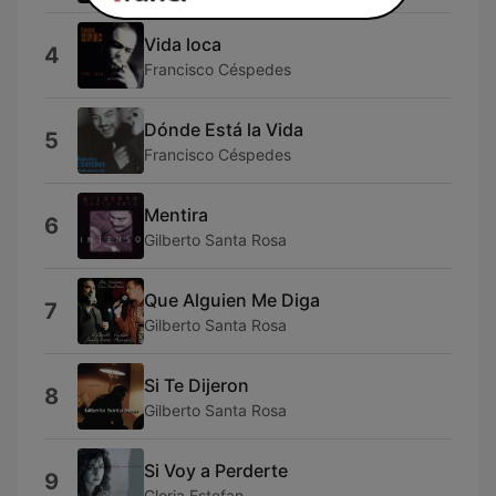
Vida loca
4
Francisco Céspedes
Dónde Está la Vida
5
Francisco Céspedes
Mentira
6
Gilberto Santa Rosa
Que Alguien Me Diga
7
Gilberto Santa Rosa
Si Te Dijeron
8
Gilberto Santa Rosa
Si Voy a Perderte
9
Gloria Estefan