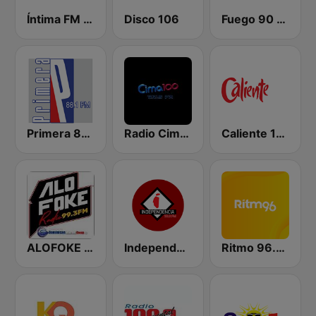
Íntima FM Santiago
Disco 106
Fuego 90 La Salsera
Primera 88.1 FM
Radio Cima 100.5 FM
Caliente 104.1 FM
ALOFOKE 99.3 FM
Independencia FM
Ritmo 96.5 FM