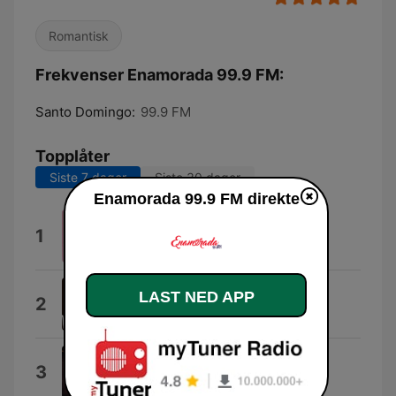
Romantisk
Frekvenser Enamorada 99.9 FM:
Santo Domingo:
99.9 FM
Topplåter
Siste 7 dager
Siste 30 dager
Enamorada 99.9 FM direkte
Tú
1
Enrique Iglesias & Juan Luis Guerra
Que Vida
LAST NED APP
2
Wason Brazoban
Por Amor
3
José Luis Perales