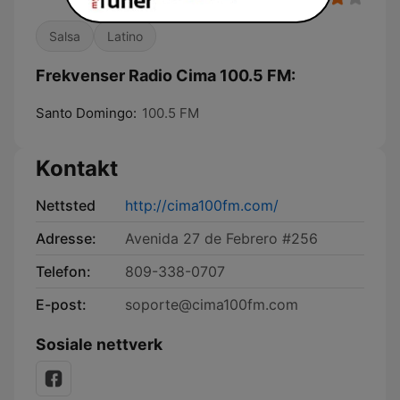
Salsa
Latino
Frekvenser Radio Cima 100.5 FM:
Santo Domingo:
100.5 FM
Kontakt
Nettsted
http://cima100fm.com/
Adresse:
Avenida 27 de Febrero #256
Telefon:
809-338-0707
E-post:
soporte@cima100fm.com
Sosiale nettverk