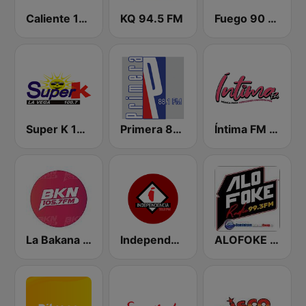
Caliente 104.1 FM
KQ 94.5 FM
Fuego 90 La Salsera
Super K 100.7 FM
Primera 88.1 FM
Íntima FM Santiago
La Bakana FM
Independencia FM
ALOFOKE 99.3 FM