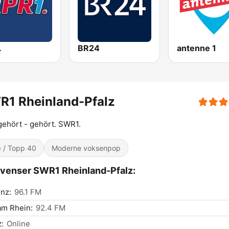
.
BR24
antenne 1
R1 Rheinland-Pfalz
gehört - gehört. SWR1.
 / Topp 40
Moderne voksenpop
venser SWR1 Rheinland-Pfalz:
nz:
96.1 FM
am Rhein:
92.4 FM
:
Online