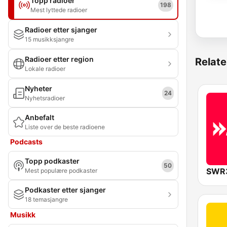
Topp radioer
198
Mest lyttede radioer
Radioer etter sjanger
15 musikksjangre
Radioer etter region
Relate
Lokale radioer
Nyheter
24
Nyhetsradioer
Anbefalt
Liste over de beste radioene
Podcasts
Topp podkaster
50
SWR
Mest populære podkaster
Podkaster etter sjanger
18 temasjangre
Musikk