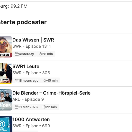
urg:
99.2 FM
aterte podcaster
Das Wissen | SWR
SWR - Episode 1311
yesterday
28 min
SWR1 Leute
SWR - Episode 305
18 hours ago
45 min
Die Blender – Crime-Hörspiel-Serie
ARD - Episode 9
21 Mar 2026
22 min
1000 Antworten
SWR - Episode 699