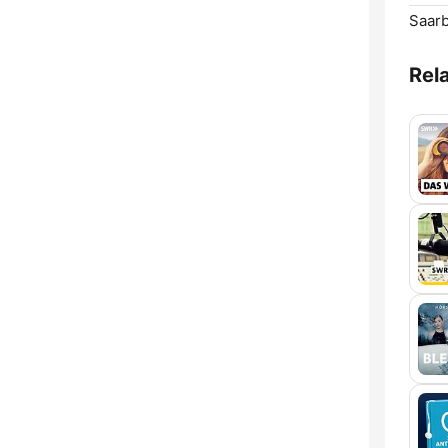
Saarb
Rel