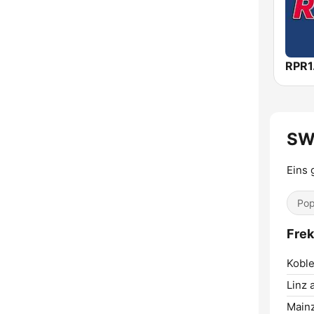
RPR1
SW
Eins 
Pop
Frek
Koble
Linz 
Mainz