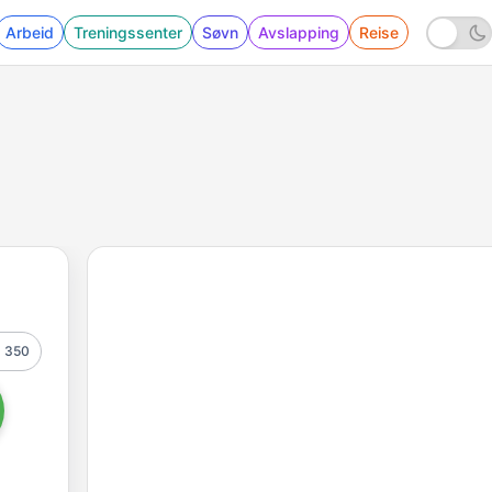
Arbeid
Treningssenter
Søvn
Avslapping
Reise
350