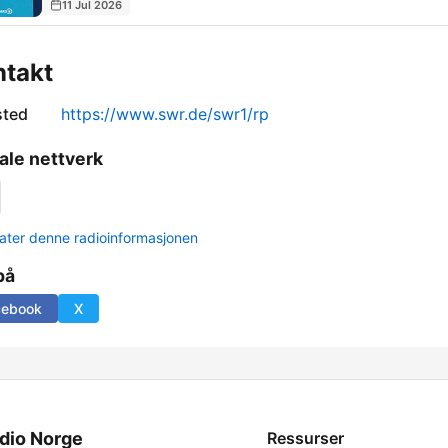
11 Jul 2026
ntakt
sted
https://www.swr.de/swr1/rp
ale nettverk
ter denne radioinformasjonen
på
cebook
X
dio Norge
Ressurser