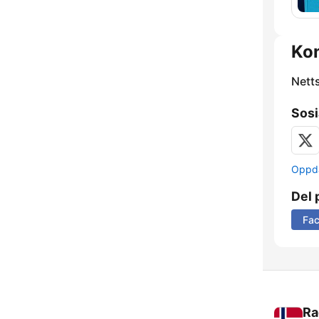
Ko
Nett
Sosi
Oppda
Del 
Fa
Ra