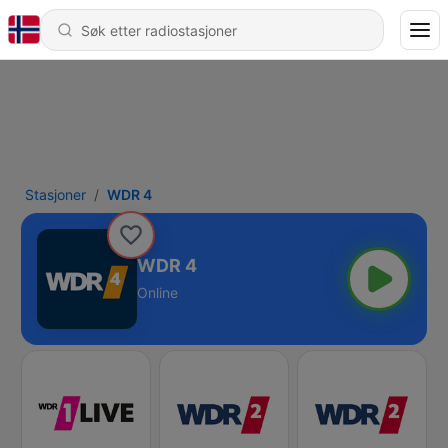
Stasjoner
WDR 4
WDR 4
Online