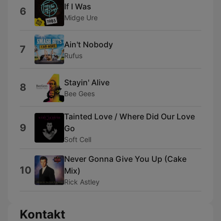
If I Was
6
Midge Ure
Ain't Nobody
7
Rufus
Stayin' Alive
8
Bee Gees
Tainted Love / Where Did Our Love
9
Go
Soft Cell
Never Gonna Give You Up (Cake
10
Mix)
Rick Astley
Kontakt