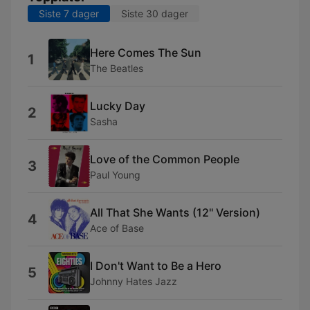
Siste 7 dager
Siste 30 dager
Here Comes The Sun
1
The Beatles
Lucky Day
2
Sasha
Love of the Common People
3
Paul Young
All That She Wants (12" Version)
4
Ace of Base
I Don't Want to Be a Hero
5
Johnny Hates Jazz