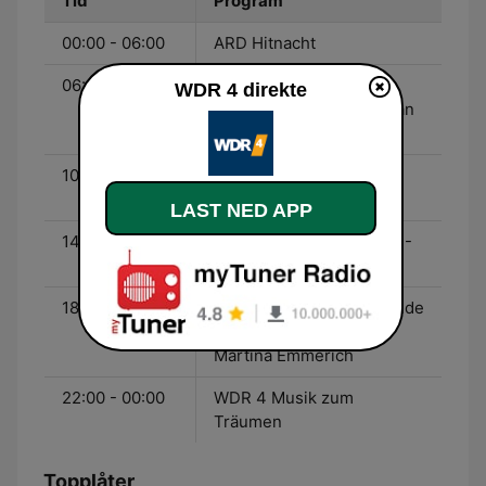
Tid
Program
00:00 - 06:00
ARD Hitnacht
06:00 - 10:00
WDR 4 Mein Morgen -
WDR 4 direkte
Heike Knispel und Bastian
Bender
10:00 - 14:00
WDR 4 Hier und Heute -
Carina Vogt
LAST NED APP
14:00 - 18:00
WDR 4 Mein Nachmittag -
Bernd Brüggemann
18:00 - 22:00
WDR 4 Ab ins Wochenende
- Die 70er/80er Show -
Martina Emmerich
22:00 - 00:00
WDR 4 Musik zum
Träumen
Topplåter