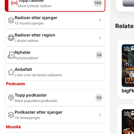
Topp radioer
198
Mest lyttede radioer
Radioer etter sjanger
15 musikksjangre
Relate
Radioer etter region
Lokale radioer
Nyheter
24
Nyhetsradioer
Anbefalt
Liste over de beste radioene
Podcasts
Topp podkaster
50
Mest populære podkaster
Podkaster etter sjanger
18 temasjangre
Musikk