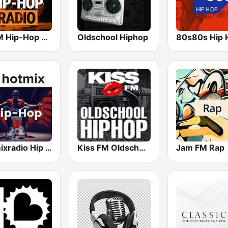
bigFM Hip-Hop Radio
Oldschool Hiphop
80s80s Hip 
Hotmixradio Hip Hop
Kiss FM Oldschool Hip Hop
Jam FM Rap