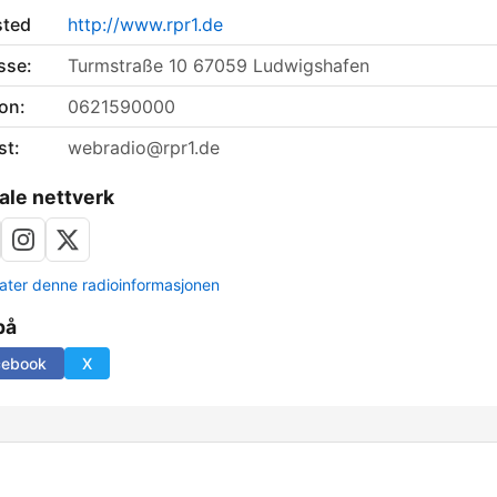
sted
http://www.rpr1.de
sse:
Turmstraße 10 67059 Ludwigshafen
on:
0621590000
st:
webradio@rpr1.de
ale nettverk
ter denne radioinformasjonen
på
cebook
X