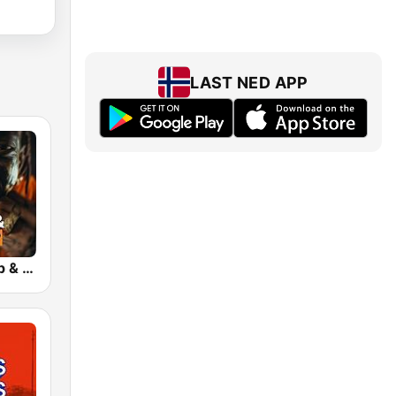
LAST NED APP
bigFM US Rap & Hip-Hop