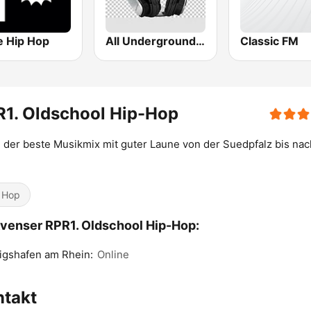
e Hip Hop
All Underground Hip Hop Radio
Classic FM
1. Oldschool Hip-Hop
 der beste Musikmix mit guter Laune von der Suedpfalz bis nac
n
 Hop
venser RPR1. Oldschool Hip-Hop:
igshafen am Rhein:
Online
ntakt