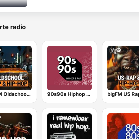
rte radio
bigFM Oldschool Rap & Hip-Hop
90s90s Hiphop & Rap