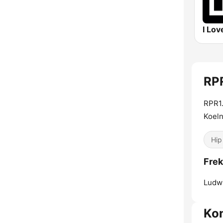
I Lov
RPR
RPR1.
Koel
Hip
Frek
Ludw
Ko