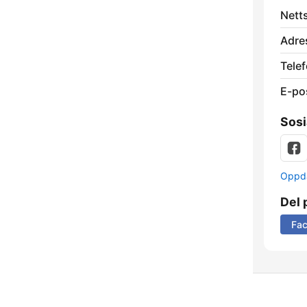
Nett
Adre
Telef
E-po
Sosi
Oppda
Del 
Fa