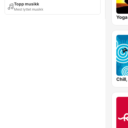
Topp musikk
Mest lyttet musikk
Yoga 