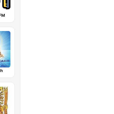
 FM
ch