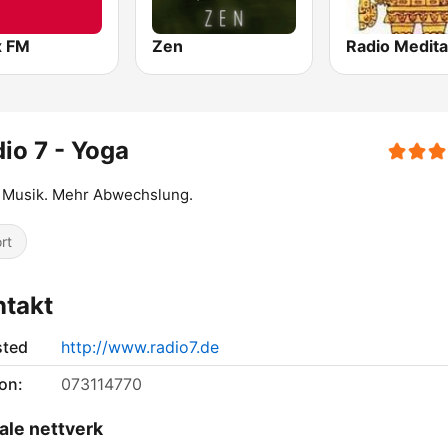
x FM
Zen
Radio Medita
io 7 - Yoga
 Musik. Mehr Abwechslung.
rt
ntakt
sted
http://www.radio7.de
on:
073114770
ale nettverk