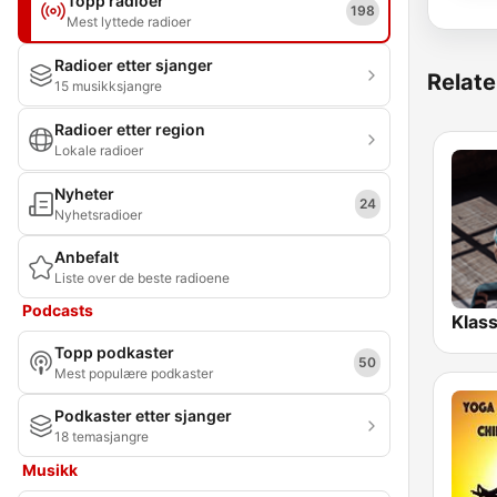
Topp radioer
198
Mest lyttede radioer
Radioer etter sjanger
Relate
15 musikksjangre
Radioer etter region
Lokale radioer
Nyheter
24
Nyhetsradioer
Anbefalt
Liste over de beste radioene
Podcasts
Topp podkaster
50
Mest populære podkaster
Podkaster etter sjanger
18 temasjangre
Musikk