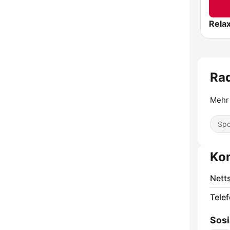
Rela
Rad
Mehr
Spo
Ko
Nett
Telef
Sosi