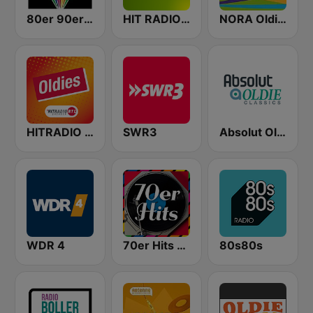
80er 90er OLDIE ANTENNE
HIT RADIO FFH
NORA Oldies
HITRADIO RTL Oldies
SWR3
Absolut Oldies Classics
WDR 4
70er Hits - von 80er 90er OLDIE ANTENNE
80s80s