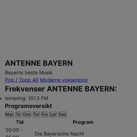
ANTENNE BAYERN
Bayerns beste Musik
Pop / Topp 40
Moderne voksenpop
Frekvenser ANTENNE BAYERN:
Ismaning:
101.3 FM
Programoversikt
Man
Tir
Ons
Tor
Fre
Lør
Søn
Tid
Program
00:00 -
Die Bayerische Nacht