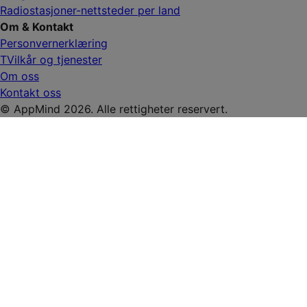
Radiostasjoner-nettsteder per land
Om & Kontakt
Personvernerklæring
TVilkår og tjenester
Om oss
Kontakt oss
© AppMind 2026. Alle rettigheter reservert.