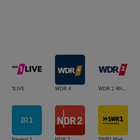
1LIVE
WDR 4
WDR 2 Rhein und Ruhr
Bayern 1
NDR 2
SWR1 Rheinland-Pfalz