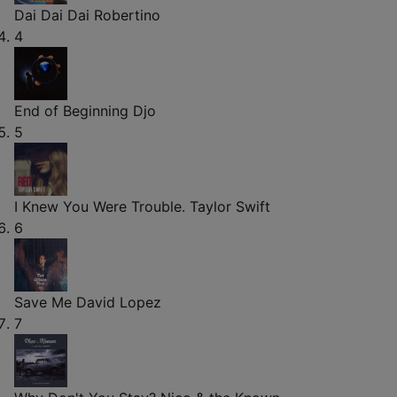
Dai Dai Dai
Robertino
4
End of Beginning
Djo
5
I Knew You Were Trouble.
Taylor Swift
6
Save Me
David Lopez
7