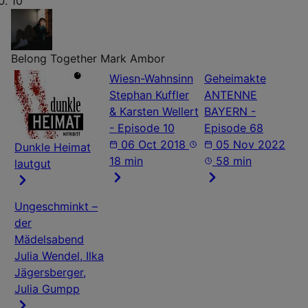
10
Belong Together
Mark Ambor
Wiesn-Wahnsinn
Geheimakte
Stephan Kuffler
ANTENNE
& Karsten Wellert
BAYERN -
- Episode 10
Episode 68
06 Oct 2018
05 Nov 2022
Dunkle Heimat
18 min
58 min
lautgut
Ungeschminkt –
der
Mädelsabend
Julia Wendel, Ilka
Jägersberger,
Julia Gumpp