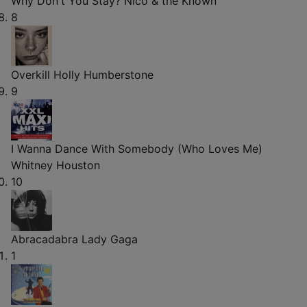
Why Don't You Stay?
Nico & the Known
8
Overkill
Holly Humberstone
9
I Wanna Dance With Somebody (Who Loves Me)
Whitney Houston
10
Abracadabra
Lady Gaga
1