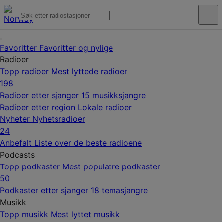
Favoritter
Favoritter og nylige
Radioer
Topp radioer
Mest lyttede radioer
198
Radioer etter sjanger
15 musikksjangre
Radioer etter region
Lokale radioer
Nyheter
Nyhetsradioer
24
Anbefalt
Liste over de beste radioene
Podcasts
Topp podkaster
Mest populære podkaster
50
Podkaster etter sjanger
18 temasjangre
Musikk
Topp musikk
Mest lyttet musikk