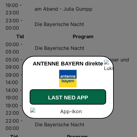
19:00 -
am Abend - Julia Gumpp
23:00
23:00 -
Die Bayerische Nacht
00:00
Tid
Program
00:00 -
Die Bayerische Nacht
05:00
05:00 -
Guten Morgen Bayern - Leikermoser und
ANTENNE BAYERN direkte
09:00
Indra
09:00 -
Bei der Arbeit - Florian Weiss
14:00
14:00 -
Ab in den Feierabend
LAST NED APP
19:00
19:00 -
am Abend
22:00
22:00 -
Die Bayerische Nacht
00:00
Tid
Program