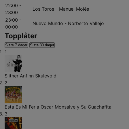
22:00 -
Los Toros - Manuel Molés
23:00
23:00 -
Nuevo Mundo - Norberto Vallejo
00:00
Topplåter
Siste 7 dager
Siste 30 dager
1
Slither
Anfinn Skulevold
2
Esta Es Mi Feria
Oscar Monsalve y Su Guachafita
3