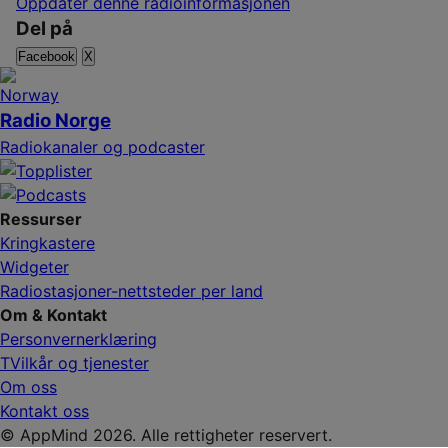
Oppdater denne radioinformasjonen
Del på
Facebook
X
Radio Norge
Radiokanaler og podcaster
Ressurser
Kringkastere
Widgeter
Radiostasjoner-nettsteder per land
Om & Kontakt
Personvernerklæring
TVilkår og tjenester
Om oss
Kontakt oss
© AppMind 2026. Alle rettigheter reservert.