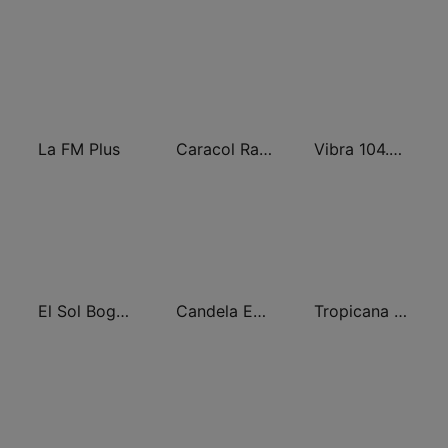
La FM Plus
Caracol Radio Medellín
Vibra 104.9 FM
El Sol Bogotá
Candela Estereo 101.9 FM
Tropicana Bogotá