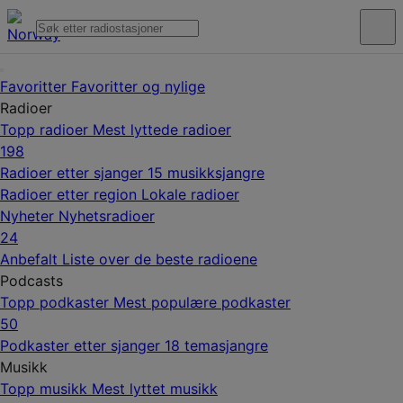
Favoritter
Favoritter og nylige
Radioer
Topp radioer
Mest lyttede radioer
198
Radioer etter sjanger
15 musikksjangre
Radioer etter region
Lokale radioer
Nyheter
Nyhetsradioer
24
Anbefalt
Liste over de beste radioene
Podcasts
Topp podkaster
Mest populære podkaster
50
Podkaster etter sjanger
18 temasjangre
Musikk
Topp musikk
Mest lyttet musikk