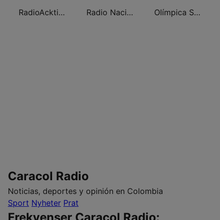
RadioAcktiva Bogotá
Radio Nacional de Colombia Bogotá 95.9 FM
Olímpica Stereo Bogotá 105.9 FM
Caracol Radio
Noticias, deportes y opinión en Colombia
Sport
Nyheter
Prat
Frekvenser Caracol Radio: