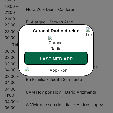
19:00 -
Hora 20 - Diana Calderón
21:00
21:00 -
El Alargue - Steven Arce
23:00
Caracol Radio direkte
23:00 -
Sanamente - Santiago Rojas
00:00
Tid
Program
00:00 -
Una voz en el camino - Ley Martin
03:00
LAST NED APP
03:00 -
Lo Más Caracol - Carlos Castro Arias
04:00
03:00 -
En Familia - Judith Sarmiento
04:00
04:00 -
6AM Hoy por Hoy - Darío Arizmendi
11:00
04:00 -
A Vivir que son dos días - Andrés López
06:00