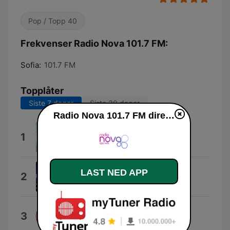
Pop / Topp 40
Frekvenser Radio Nova 101.7 FM:
Sofia:
101.7 FM
Topplåter
Siste 7 dager
Siste 30 dager
Radio Nova 101.7 FM direkte
Tribesmen
1
Solardo
I Wonder If You Know
LAST NED APP
2
TAVION
Raveolution
3
Amedeo Picone