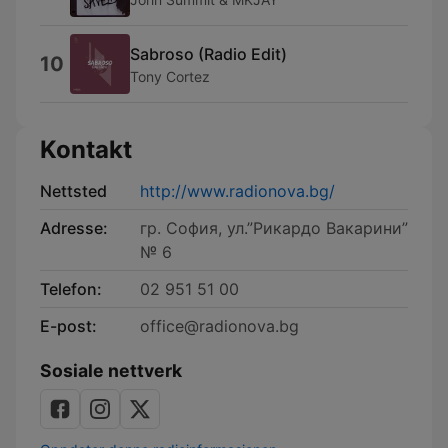
Sabroso (Radio Edit)
10
Tony Cortez
Kontakt
Nettsted
http://www.radionova.bg/
Adresse:
гр. София, ул.”Рикардо Вакарини”
№ 6
Telefon:
02 951 51 00
E-post:
office@radionova.bg
Sosiale nettverk