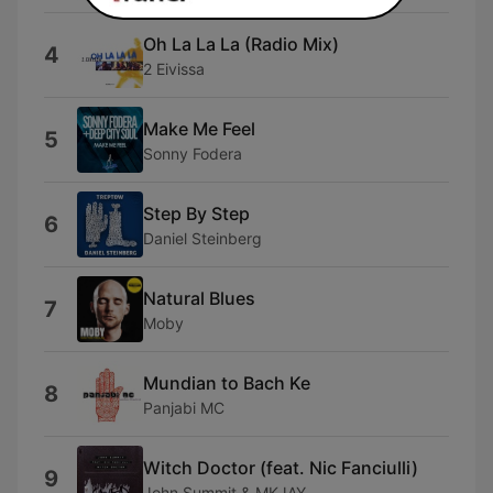
Oh La La La (Radio Mix)
4
2 Eivissa
Make Me Feel
5
Sonny Fodera
Step By Step
6
Daniel Steinberg
Natural Blues
7
Moby
Mundian to Bach Ke
8
Panjabi MC
Witch Doctor (feat. Nic Fanciulli)
9
John Summit & MKJAY