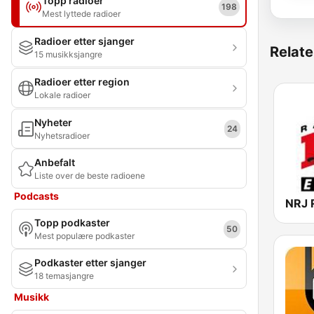
Topp radioer
198
Mest lyttede radioer
Radioer etter sjanger
Relate
15 musikksjangre
Radioer etter region
Lokale radioer
Nyheter
24
Nyhetsradioer
Anbefalt
Liste over de beste radioene
Podcasts
Topp podkaster
50
Mest populære podkaster
Podkaster etter sjanger
18 temasjangre
Musikk