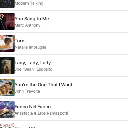
Modern Talking
You Sang to Me
Marc Anthony
Torn
Natalie Imbruglia
Lady, Lady, Lady
Joe "Bean" Esposito
You're the One That I Want
John Travolta
Fuoco Nel Fuoco
Anastacia & Eros Ramazzotti