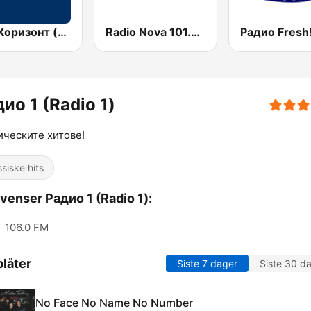
БНР Хоризонт (BNR Horizont)
Radio Nova 101.7 FM
ио 1 (Radio 1)
ическите хитове!
ssiske hits
venser Радио 1 (Radio 1):
:
106.0 FM
låter
Siste 7 dager
Siste 30 d
No Face No Name No Number