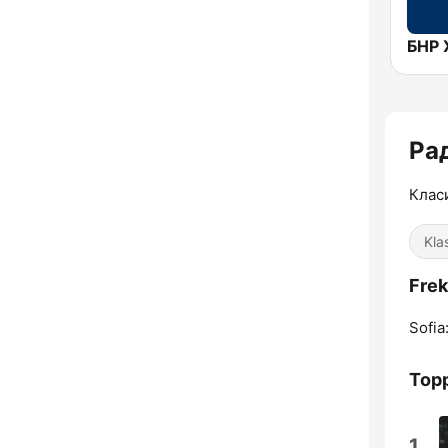
Рад
Клас
Kla
Frek
Sofia
Topp
1