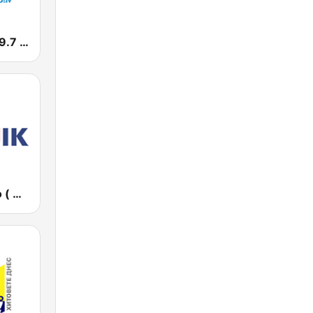
Радио City 99.7 FM
Дарик Радио ( Darik Radio )