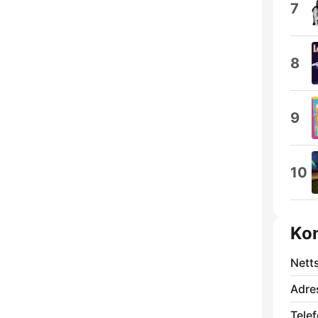
7
8
9
10
Ko
Nett
Adre
Telef