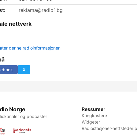
st:
reklama@radio1.bg
ale nettverk
ter denne radioinformasjonen
på
cebook
X
dio Norge
Ressurser
Kringkastere
iokanaler og podcaster
Widgeter
Radiostasjoner-nettsteder p