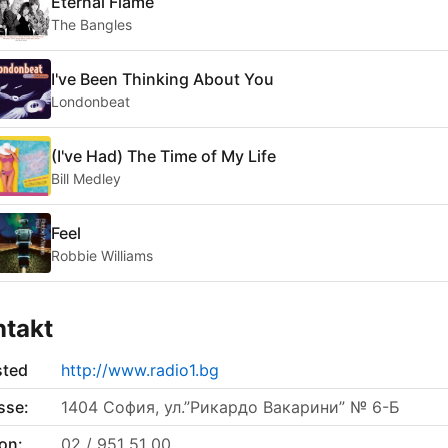
Eternal Flame
The Bangles
I've Been Thinking About You
Londonbeat
(I've Had) The Time of My Life
Bill Medley
Feel
Robbie Williams
ntakt
sted
http://www.radio1.bg
sse:
1404 София, ул.”Рикардо Вакарини” № 6-Б
on:
02 / 951 51 00