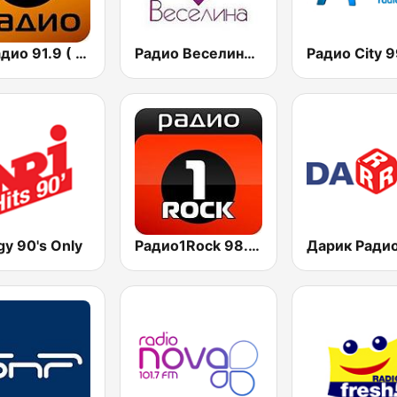
БГ Радио 91.9 ( BG Radio )
Радио Веселина 99.1 FM
gy 90's Only
Радио1Rock 98.3 FM ( Radio 1 Rock )