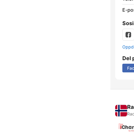
E-po
Sosi
Oppda
Del 
Fa
Ra
Rad