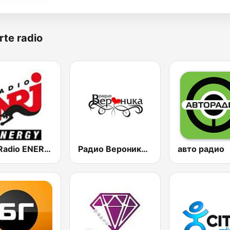
rte radio
NRJ Radio ENERGY
Радио Вероника 96.7 (Radio Veronika)
авто радио