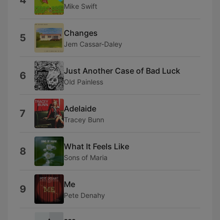
4
Mike Swift
Changes
5
Jem Cassar-Daley
Just Another Case of Bad Luck
6
Old Painless
Adelaide
7
Tracey Bunn
What It Feels Like
8
Sons of Maria
Me
9
Pete Denahy