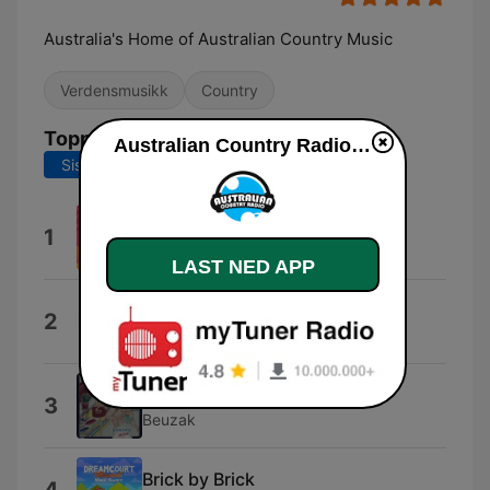
Australia's Home of Australian Country Music
Verdensmusikk
Country
Topplåter
Australian Country Radio direkte
Siste 7 dager
Siste 30 dager
Afrodisíaca
1
Brooky
LAST NED APP
You've Lived
2
Sammi Palinkas
Help Is On Its Way
3
Beuzak
Brick by Brick