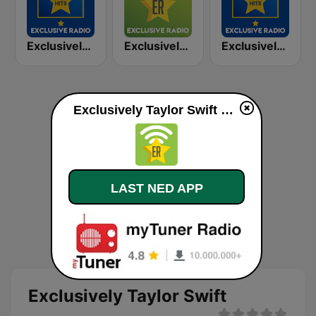
Exclusively Abba - HITS
Exclusively Beyonce
Exclusively Michael Jackson - HITS
Exclusively Taylor Swift direkte
LAST NED APP
Exclusively Taylor Swift