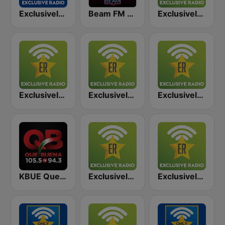
Exclusively Taylor Swift - HITS
Beam FM - Adult Hits
Exclusively BTS
Exclusively Eminem
Exclusively Michael Jackson
Exclusively Adele
KBUE Que Buena 105.5 / 94.3 FM (US Only)
Exclusively Rihanna
Exclusively Backstreet Boys