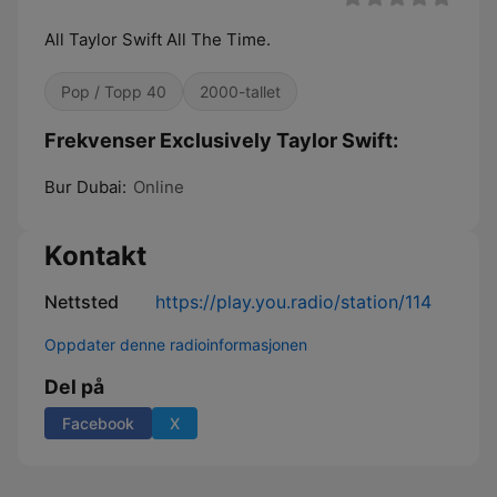
All Taylor Swift All The Time.
Pop / Topp 40
2000-tallet
Frekvenser Exclusively Taylor Swift:
Bur Dubai:
Online
Kontakt
Nettsted
https://play.you.radio/station/114
Oppdater denne radioinformasjonen
Del på
Facebook
X