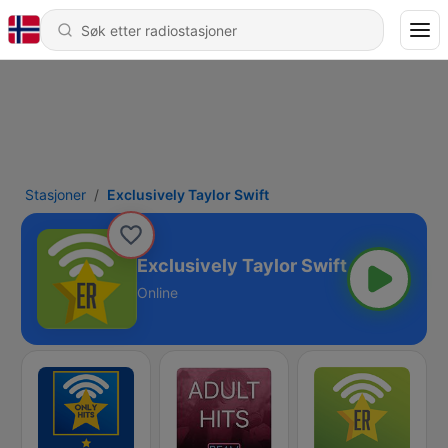
Stasjoner
Exclusively Taylor Swift
Exclusively Taylor Swift
Online