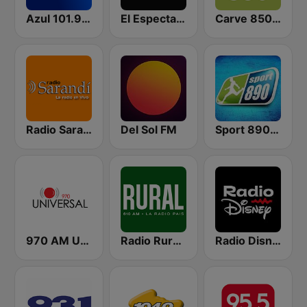
Azul 101.9 FM
El Espectador 810 AM
Carve 850 AM
Radio Sarandí 690
Del Sol FM
Sport 890 AM
970 AM Universal
Radio Rural 610 AM
Radio Disney Uruguay