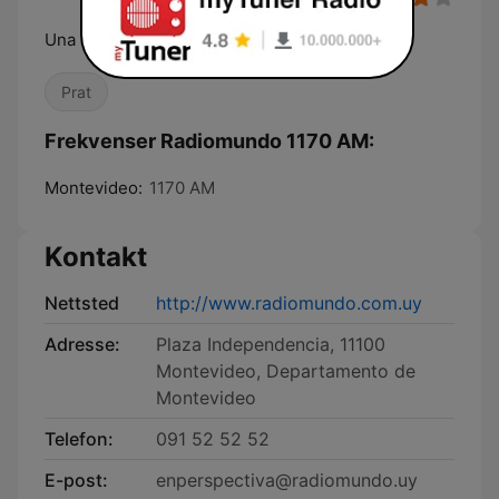
Una radio para crecer
Prat
Frekvenser Radiomundo 1170 AM:
Montevideo:
1170 AM
Kontakt
Nettsted
http://www.radiomundo.com.uy
Adresse:
Plaza Independencia, 11100
Montevideo, Departamento de
Montevideo
Telefon:
091 52 52 52
E-post:
enperspectiva@radiomundo.uy