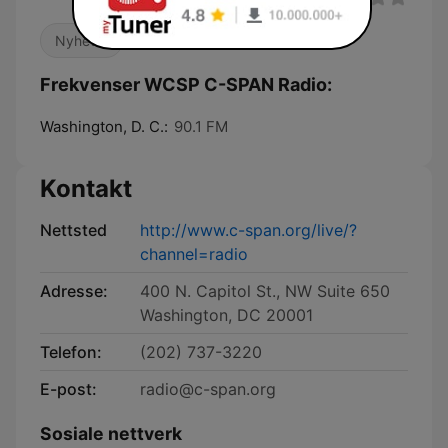
Nyheter
Frekvenser WCSP C-SPAN Radio:
Washington, D. C.:
90.1 FM
Kontakt
Nettsted
http://www.c-span.org/live/?
channel=radio
Adresse:
400 N. Capitol St., NW Suite 650
Washington, DC 20001
Telefon:
(202) 737-3220
E-post:
radio@c-span.org
Sosiale nettverk