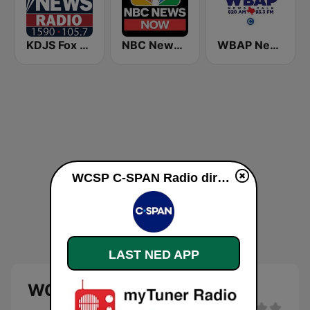
KDJS Fox News Radio 1590 / 105.7
NBC News Now
WBAP News / Talk 820 AM and 96.7 FM
WCSP C-SPAN Radio direkte
LAST NED APP
WCSP C-SPAN Radio