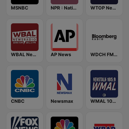
MSNBC
NPR : National Public Radio
WTOP News
WBAL News Radio
AP News
WDCH FM Bloomberg Radio 99.1
CNBC
Newsmax
WMAL 105.9 FM