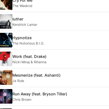
Cry For Me
The Weeknd
luther
Kendrick Lamar
Hypnotize
The Notorious B.I.G.
Work (feat. Drake)
Nicki Minaj & Rihanna
Mesmerize (feat. Ashanti)
Ja Rule
Run Away (feat. Bryson Tiller)
Chris Brown