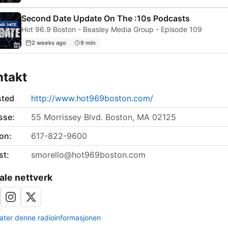
Second Date Update On The :10s Podcasts
Hot 96.9 Boston - Beasley Media Group - Episode 109
2 weeks ago
9 min
ntakt
sted
http://www.hot969boston.com/
sse:
55 Morrissey Blvd. Boston, MA 02125
on:
617-822-9600
st:
smorello@hot969boston.com
ale nettverk
ter denne radioinformasjonen