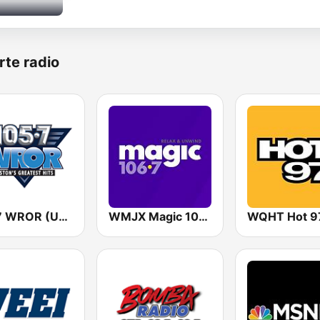
rte radio
105.7 WROR (US Only)
WMJX Magic 106.7 FM
WQHT Hot 9