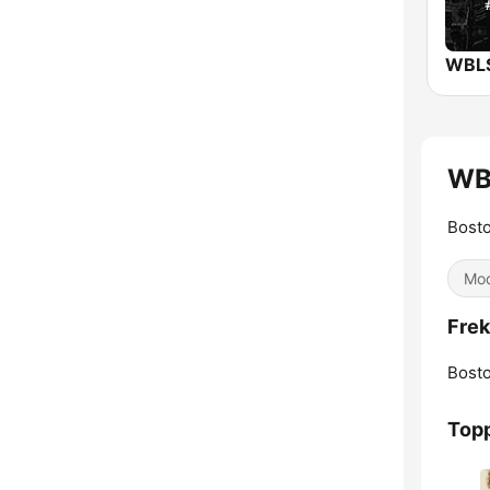
WB
Bosto
Mod
Frek
Bosto
Topp