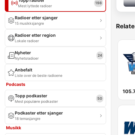
Topp radioer
198
Mest lyttede radioer
Radioer etter sjanger
15 musikksjangre
Relate
Radioer etter region
Lokale radioer
Nyheter
24
Nyhetsradioer
Anbefalt
Liste over de beste radioene
Podcasts
Topp podkaster
50
Mest populære podkaster
Podkaster etter sjanger
18 temasjangre
Musikk