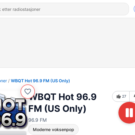
oner
WBQT Hot 96.9 FM (US Only)
WBQT Hot 96.9
27
FM (US Only)
96.9 FM
Moderne voksenpop