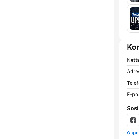
Ko
Nett
Adre
Telef
E-po
Sosi
Oppda