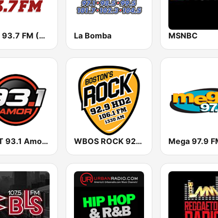
WEEI 93.7 FM (US Only)
La Bomba
MSNBC
WPAT 93.1 Amor FM
WBOS ROCK 92.9 FM
Mega 97.9 F