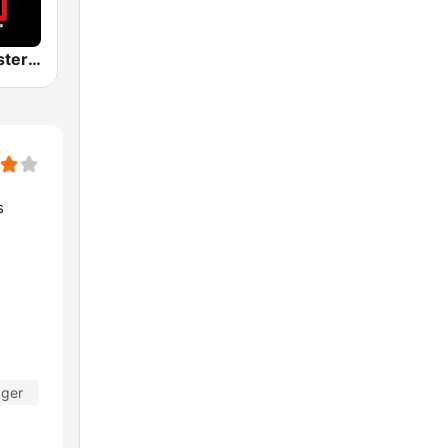
Latin Mix Masters Reggaeton Radio
s
ager