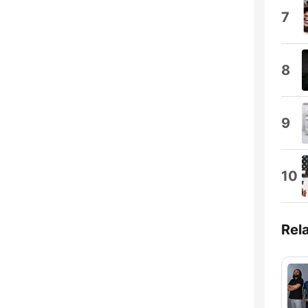
7
8
9
10
Rel