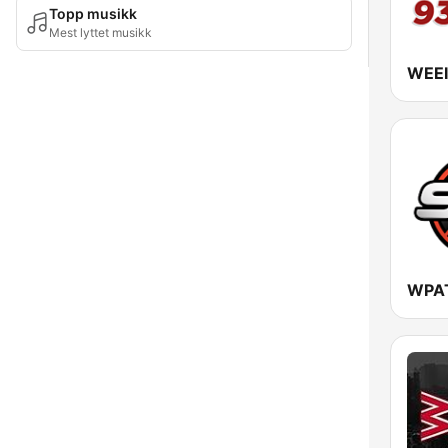
Topp musikk
Mest lyttet musikk