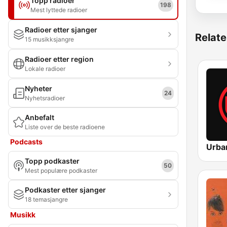
Topp radioer
198
Mest lyttede radioer
Radioer etter sjanger
Relate
15 musikksjangre
Radioer etter region
Lokale radioer
Nyheter
24
Nyhetsradioer
Anbefalt
Liste over de beste radioene
Podcasts
Topp podkaster
50
Mest populære podkaster
Podkaster etter sjanger
18 temasjangre
Musikk