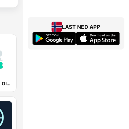
LAST NED APP
UrbanRadio - Old School R&B