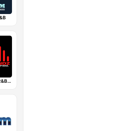
R&B
CitySoundz R&B Radio