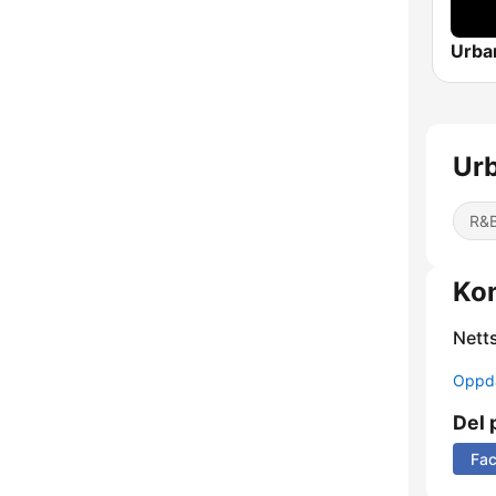
Urb
R&B
Ko
Nett
Oppda
Del 
Fa