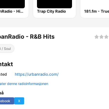
UrbanRadio - Hip Hop & RnB
Trap City Radio
181.fm - Tru
anRadio - R&B Hits
 / Soul
ntakt
sted
https://urbanradio.com/
ter denne radioinformasjonen
på
cebook
X