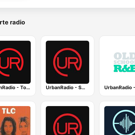
rte radio
UrbanRadio - Today's R&B
UrbanRadio - Smooth R&B