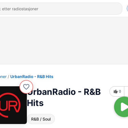
oner
UrbanRadio - R&B Hits
UrbanRadio - R&B
0
Hits
R&B / Soul