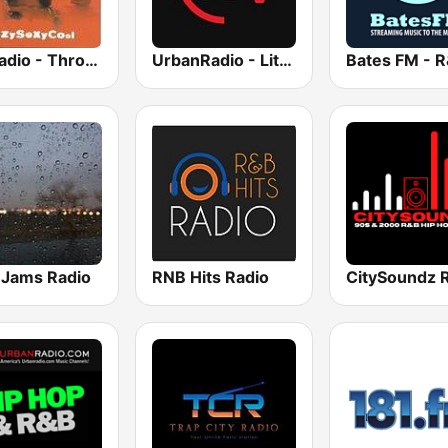
GotRadio - Throwback Jamz
UrbanRadio - Lite R&B
Bates FM - 
 Jams Radio
RNB Hits Radio