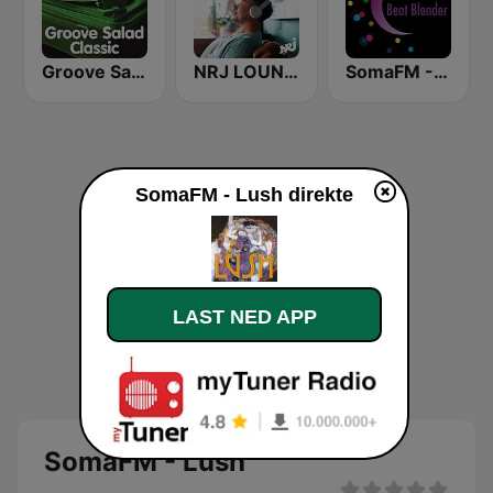
Groove Salad Classic
NRJ LOUNGE
SomaFM - Beat Blender
SomaFM - Lush direkte
LAST NED APP
SomaFM - Lush