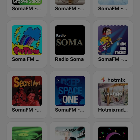
SomaFM - Groove Salad
SomaFM - Space Station Soma
SomaFM - Drone Zone
Soma FM - PopTron
Radio Soma
SomaFM - Indie Pop Rocks!
SomaFM - Secret Agent
SomaFM - Deep Space One
Hotmixradio Lounge