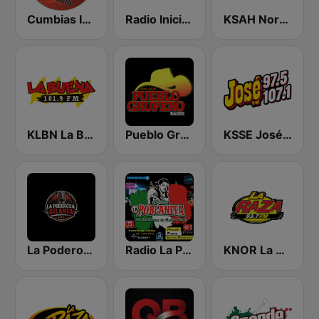
Cumbias Inmortales Radio
Radio Iniciador
KSAH Norteño 720 y 104.1
KLBN La Buena 101.9 FM
Pueblo Grupero Radio
KSSE José 97.5 y 107.1
La Poderosa Atlanta
Radio La Poblanita
KNOR La Raza 93.7 (US Only)