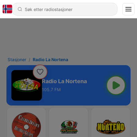
Stasjoner
Radio La Nortena
Radio La Nortena
105.7 FM