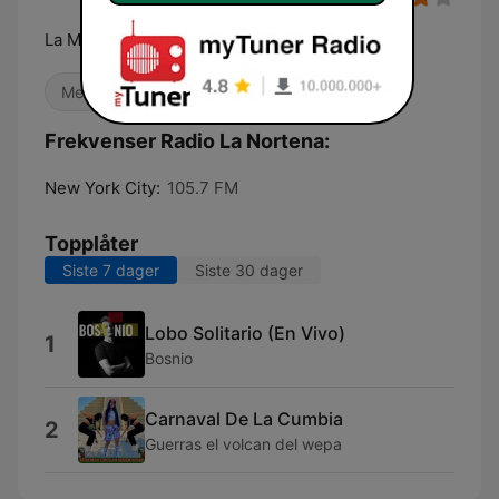
La Mera Mera De La Musica Grupera
Meksikansk musikk
Latino
Frekvenser Radio La Nortena:
New York City:
105.7 FM
Topplåter
Siste 7 dager
Siste 30 dager
Lobo Solitario (En Vivo)
1
Bosnio
Carnaval De La Cumbia
2
Guerras el volcan del wepa