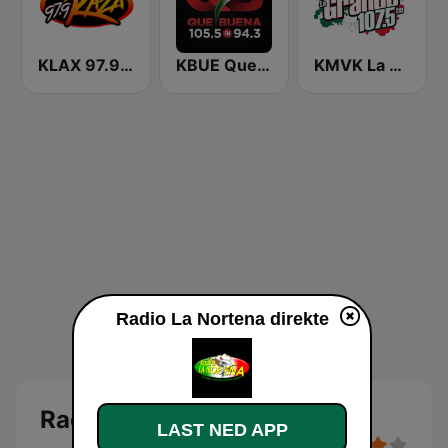
KLAX 97.9 La Raza FM
KBUE Que Buena 105.5 / 94.3 FM (US Only)
KMVK La Grande 107.5 FM
Radio La Nortena direkte
Radio La Nortena
LAST NED APP