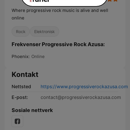
Where progressive rock music is alive and well
online
Rock
Elektronisk
Frekvenser Progressive Rock Azusa:
Phoenix:
Online
Kontakt
Nettsted
https://www.progressiverockazusa.com
E-post:
contact@progressiverockazusa.com
Sosiale nettverk