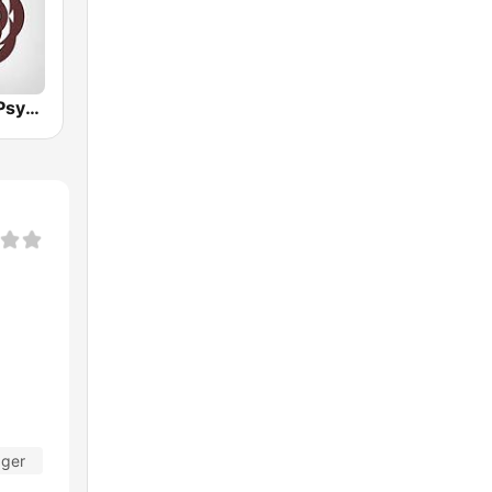
Hirschmilch Psytrance
ager