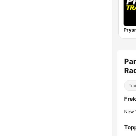
Prys
Par
Ra
Tra
Frek
New Y
Topp