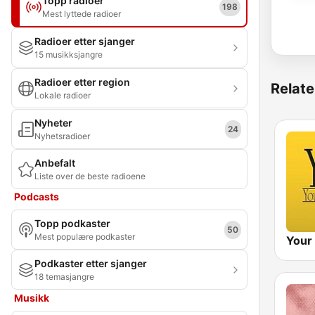
Topp radioer
198
Mest lyttede radioer
Radioer etter sjanger
15 musikksjangre
Radioer etter region
Relate
Lokale radioer
Nyheter
24
Nyhetsradioer
Anbefalt
Liste over de beste radioene
Podcasts
Topp podkaster
50
Mest populære podkaster
Podkaster etter sjanger
18 temasjangre
Musikk