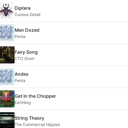
Diptera
Curious Detail
Men Dozed
Penta
Fairy Song
CTO Gram
Andes
Penta
Get In the Chopper
Earthling
String Theory
The Commercial Hippies