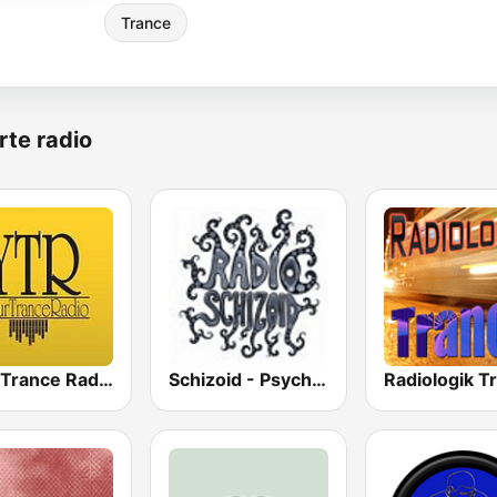
Trance
rte radio
Your Trance Radio
Schizoid - Psychedelic Trance
Radiologik T