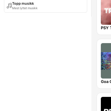
Topp musikk
Mest lyttet musikk
PSY
Goa 