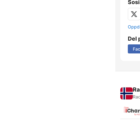
Sosi
Oppda
Del 
Fa
Ra
Rad