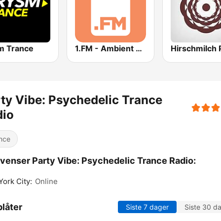
m Trance
1.FM - Ambient Psychill
ty Vibe: Psychedelic Trance
dio
nce
venser Party Vibe: Psychedelic Trance Radio:
ork City:
Online
låter
Siste 7 dager
Siste 30 d