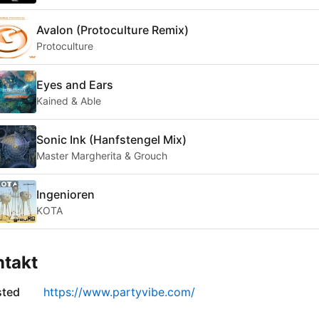
Avalon (Protoculture Remix)
Protoculture
Eyes and Ears
Kained & Able
Sonic Ink (Hanfstengel Mix)
Master Margherita & Grouch
Ingenioren
KOTA
ntakt
sted
https://www.partyvibe.com/