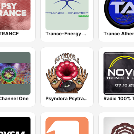
 TRANCE
Trance-Energy Radio
Trance Athe
Channel One
Psyndora Psytrance