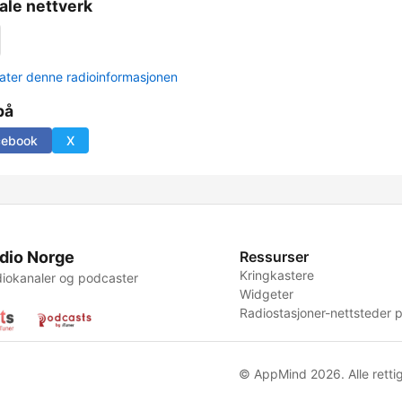
ale nettverk
ter denne radioinformasjonen
på
cebook
X
dio Norge
Ressurser
Kringkastere
iokanaler og podcaster
Widgeter
Radiostasjoner-nettsteder p
© AppMind 2026. Alle rettig