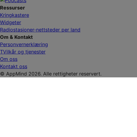
Ressurser
Kringkastere
Widgeter
Radiostasjoner-nettsteder per land
Om & Kontakt
Personvernerklæring
TVilkår og tjenester
Om oss
Kontakt oss
© AppMind 2026. Alle rettigheter reservert.