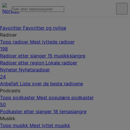
Favoritter
Favoritter og nylige
Radioer
Topp radioer
Mest lyttede radioer
198
Radioer etter sjanger
15 musikksjangre
Radioer etter region
Lokale radioer
Nyheter
Nyhetsradioer
24
Anbefalt
Liste over de beste radioene
Podcasts
Topp podkaster
Mest populære podkaster
50
Podkaster etter sjanger
18 temasjangre
Musikk
Topp musikk
Mest lyttet musikk