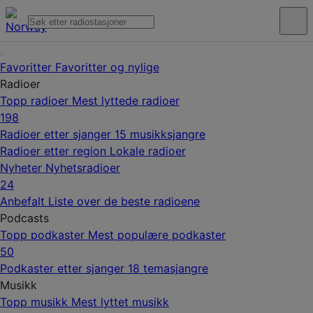
Favoritter
Favoritter og nylige
Radioer
Topp radioer
Mest lyttede radioer
198
Radioer etter sjanger
15 musikksjangre
Radioer etter region
Lokale radioer
Nyheter
Nyhetsradioer
24
Anbefalt
Liste over de beste radioene
Podcasts
Topp podkaster
Mest populære podkaster
50
Podkaster etter sjanger
18 temasjangre
Musikk
Topp musikk
Mest lyttet musikk