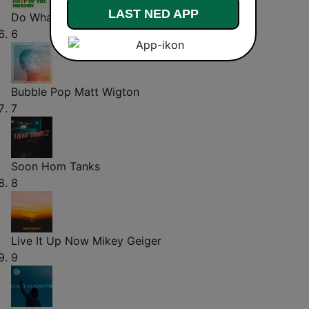
LAST NED APP
Do What You Want
Mikey Geiger
6
Bubble Pop
Matt Wigton
7
Soon
Hom Tanks
8
Live It Up Now
Mikey Geiger
9