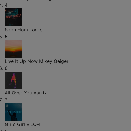
4
Soon
Hom Tanks
5
Live It Up Now
Mikey Geiger
6
All Over You
vaultz
7
Girl’s Girl
EILOH