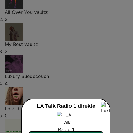
All Over You
vaultz
2
My Best
vaultz
3
Luxury
Suedecouch
4
LA Talk Radio 1 direkte
L$D
Lune
5