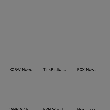
KCRW News
TalkRadio 790 KABC
FOX News Radio
WNEW / KKSF Bloomberg 960 and 103.7 HD2
FSN World News
Newsmax