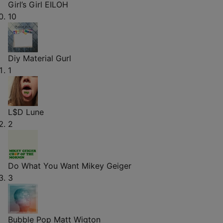
Girl’s Girl
EILOH
10
Diy
Material Gurl
1
L$D
Lune
2
Do What You Want
Mikey Geiger
3
Bubble Pop
Matt Wigton