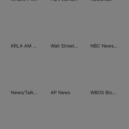
KRLA AM 870 The Answer
Wall Street Business Network KDOW 1220 AM
NBC News Now
News/Talk WOWO
AP News
WBOS Bloomberg 92.9 Boston