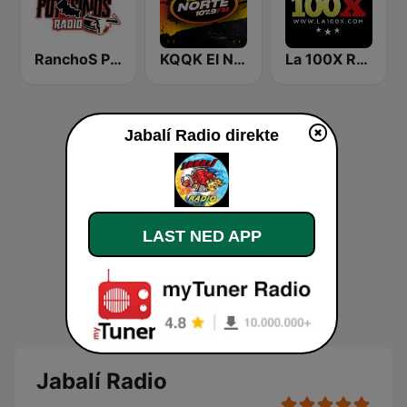
RanchoS PotosinoS Radio
KQQK El Norte 107.9 / 101.7 FM
La 100X Radio
Jabalí Radio direkte
LAST NED APP
Jabalí Radio