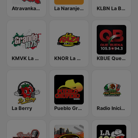
Atravankado Radio
La Naranjera de Sibers
KLBN La Buena 101.9 FM
KMVK La Grande 107.5 FM
KNOR La Raza 93.7 (US Only)
KBUE Que Buena 105.5 / 94.3 FM (US Only)
La Berry
Pueblo Grupero Radio
Radio Iniciador