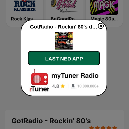
Rock Klassiker
BeGoodRadio - 80s Pop Rock
Magic 80s Florida
GotRadio - Rockin' 80's direkte
LAST NED APP
GotRadio - Rockin' 80's