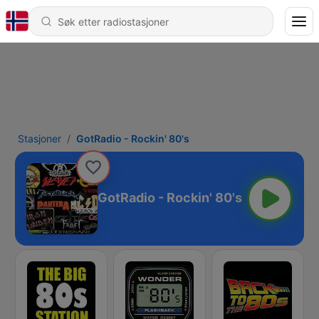
Stasjoner
GotRadio - Rockin' 80's
GotRadio - Rockin' 80's