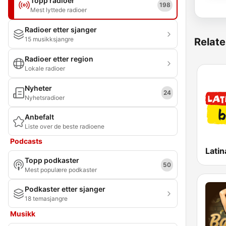
Topp radioer
198
Mest lyttede radioer
Radioer etter sjanger
15 musikksjangre
Relate
Radioer etter region
Lokale radioer
Nyheter
24
Nyhetsradioer
Anbefalt
Liste over de beste radioene
Podcasts
Latin
Topp podkaster
50
Mest populære podkaster
Podkaster etter sjanger
18 temasjangre
Musikk