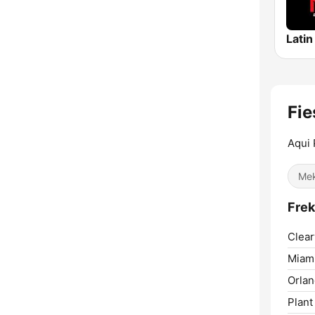
Fie
Aqui 
Mek
Frek
Clear
Miami
Orlan
Plant