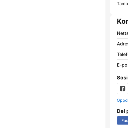
Tamp
Ko
Nett
Adre
Telef
E-po
Sosi
Oppda
Del 
Fa