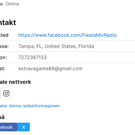
a:
Online
ntakt
sted
https://www.facebook.com/FiestaMixRadio
sse:
Tampa, FL, United States, Florida
on:
7272387133
st:
extravagante88@gmail.com
ale nettverk
ter denne radioinformasjonen
på
cebook
X