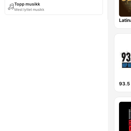
Topp musikk
Mest lyttet musikk
Latin
93.5