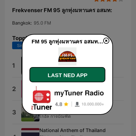
Frekvenser FM 95 ลูกทุ่งมหานคร อสมท:
Bangkok:
95.0 FM
Topplåter
FM 95 ลูกทุ่งมหานคร อสมท direkte
Siste 7 dager
Siste 30 dager
ฟันแล้วทิ้งผู้หญิงก็ทำได้
1
L.กฮ.
LAST NED APP
รักเธอเสมอ
2
Palaphol
ฉันรักเพลงลูกทุ่ง
3
ไรอัล กาจบัณฑิต
National Anthem of Thailand