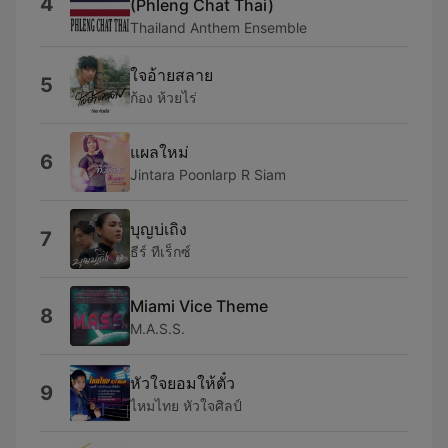
4
(Phleng Chat Thai)
Thailand Anthem Ensemble
ใจอ้ายสลาย
5
ก้อง ห้วยไร่
แผลใหม่
6
Jintara Poonlarp R Siam
บุญบ่เถิง
7
ธีร์ ทีเร็กซ์
Miami Vice Theme
8
M.A.S.S.
หัวใจยอมให้ตั๋ว
9
ไหมไทย หัวใจศิลป์