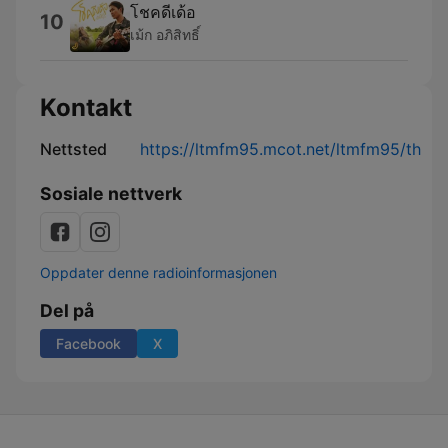
โชคดีเด้อ
10
เม้ก อภิสิทธิ์
Kontakt
Nettsted
https://ltmfm95.mcot.net/ltmfm95/th
Sosiale nettverk
Oppdater denne radioinformasjonen
Del på
Facebook
X