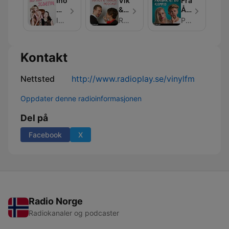
Ihop
Viktor
Frågar
Med
&
Åt
Josefin
Faraos
En
Ihop Med Josefin
RadioPlay
Podplay
Podcast
Kompis
Kontakt
Nettsted
http://www.radioplay.se/vinylfm
Oppdater denne radioinformasjonen
Del på
Facebook
X
Radio Norge
Radiokanaler og podcaster