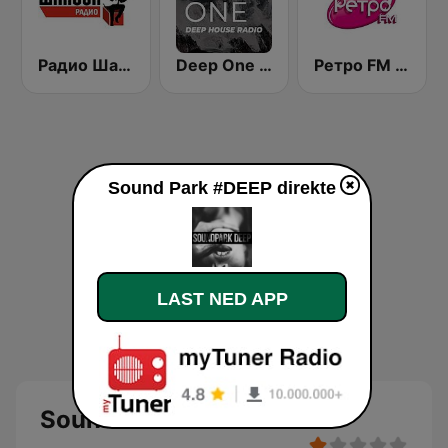
Радио Шансон (Chanson)
Deep One Radio
Ретро FM (Retro FM)
Sound Park #DEEP direkte
LAST NED APP
Sound Park #DEEP