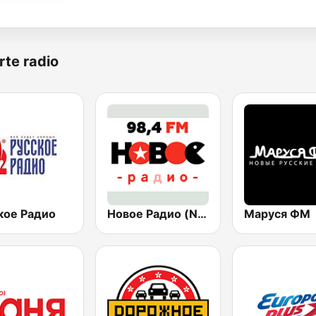
rte radio
кое Радио
Новое Радио (New Radio, Novoe Radio)
Маруся ФМ