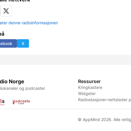
ter denne radioinformasjonen
på
cebook
X
dio Norge
Ressurser
Kringkastere
iokanaler og podcaster
Widgeter
Radiostasjoner-nettsteder p
© AppMind 2026. Alle rettig