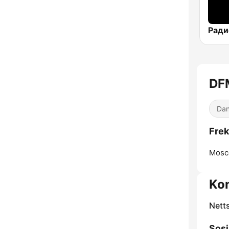
DF
Dan
Frek
Mosc
Ko
Nett
Sosi