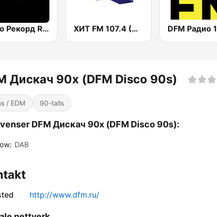
Радио Рекорд Russian Mix (Radio Record Russian Mix)
ХИТ FM 107.4 (Hit FM)
M Дискач 90х (DFM Disco 90s)
s / EDM
90-talls
venser DFM Дискач 90х (DFM Disco 90s):
ow:
DAB
ntakt
sted
http://www.dfm.ru/
ale nettverk