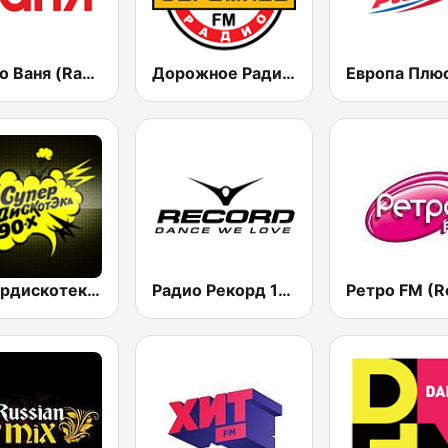
Радио Ваня (Radio Vanya)
Дорожное Радио (Dorojnoe Radio)
Супердискотека 90х Радио Рекорд (Radio Record 90s Superdisco)
Радио Рекорд 101.9 (Radio Record)