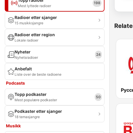
Topp radioer
198
Mest lyttede radioer
Radioer etter sjanger
15 musikksjangre
Relate
Radioer etter region
Lokale radioer
Nyheter
24
Nyhetsradioer
Anbefalt
Liste over de beste radioene
Podcasts
Русс
Topp podkaster
50
Mest populære podkaster
Podkaster etter sjanger
18 temasjangre
Musikk