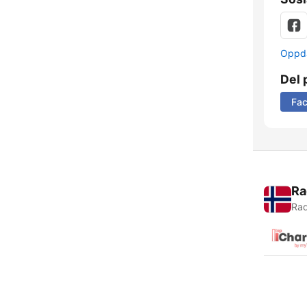
Oppda
Del 
Fa
Ra
Rad