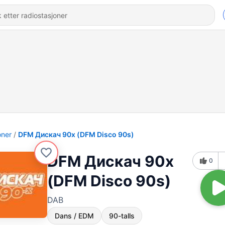
oner
DFM Дискач 90х (DFM Disco 90s)
DFM Дискач 90х
0
(DFM Disco 90s)
DAB
Dans / EDM
90-talls