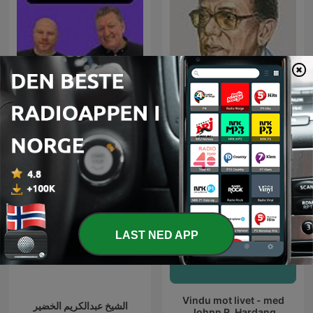
Åndelig Påfyll - hver
العلم والإيمان - د. مصطفى
tirsdag
محمود
LAST NED APP
Vindu mot livet - med
الشيخ عبدالكريم الخضير
Johnn R. Hardang