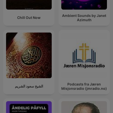
Ambient Sounds by Janet
Chill Out Now
Azimuth
Podcasts fra Jæren
الشيخ سعود الشريم
Misjonsradio (jmradio.no)