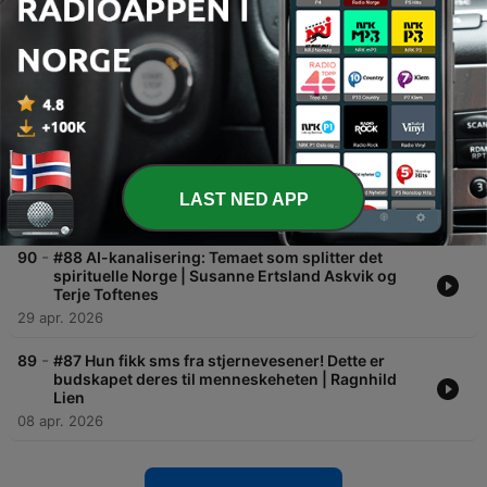
09 juli 2026
-
92
#90 Som Barn Så Hun Det Ingen Andre Kunne Se..
Nå Forstår Hun Hvorfor | Historien om Tante
Buddha - Elisabeth Kjeldsø
24 juni 2026
-
91
#89 Jeg skjulte det for alle: Reisen Fra Skam &
Overspising Til Autensitet & Frihet | Torunn
Ytrehus
LAST NED APP
27 mai 2026
-
90
#88 AI-kanalisering: Temaet som splitter det
spirituelle Norge | Susanne Ertsland Askvik og
Terje Toftenes
29 apr. 2026
-
89
#87 Hun fikk sms fra stjernevesener! Dette er
budskapet deres til menneskeheten | Ragnhild
Lien
08 apr. 2026