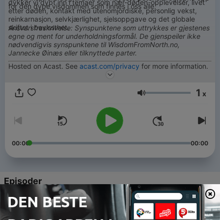
dykker vi dypt inn i temaer som nær-døden-opplevelser, livet
for den dype visdommen som finnes i oss alle.
etter døden, kontakt med utenomjordiske, personlig vekst,
reinkarnasjon, selvkjærlighet, sjelsoppgave og det globale
skiftet i bevissthet.
Ansvarsfraskrivelse: Synspunktene som uttrykkes er gjestenes
egne og ment for underholdningsformål. De gjenspeiler ikke
nødvendigvis synspunktene til WisdomFromNorth.no,
Jannecke Øinæs eller tilknyttede parter.
Hosted on Acast. See
acast.com/privacy
for more information.
1
x
Volum
00:00
00:00
Episoder
-
93
#91 Å Se Livet Som Et Speil - Intervjuet Som
Gjorde Sterkt Inntrykk | Jannecke Øinæs