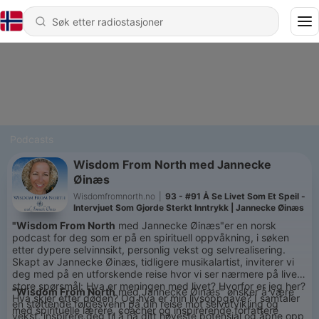
Podcasts
Wisdom From North med Jannecke
Øinæs
Wisdomfromnorth.no
|
93 - #91 Å Se Livet Som Et Speil -
Intervjuet Som Gjorde Sterkt Inntrykk | Jannecke Øinæs
"Wisdom From North
med Jannecke Øinæs"er en norsk
podcast for deg som er på en spirituell oppvåkning, i søken
etter dypere selvinnsikt, personlig vekst og selvrealisering.
Skapt av Jannecke Øinæs, tidligere musikalartist, inviterer vi
deg med på en utforskende reise hvor vi ser nærmere på livets
store spørsmål: Hva er meningen med livet? Hvorfor er jeg her?
"Wisdom From North
med Jannecke Øinæs" ønsker å være
Hva skjer etter døden? Og hva er min livsoppgave? I samtaler
en støttende følgesvenn på din reise mot selvutvikling og
med spirituelle lærere, coacher og inspirerende forfattere
vekst, inspirere deg til å nå ditt høyeste potensial og åpne opp