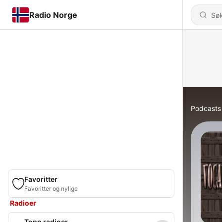
Radio Norge
Podcasts
Favoritter
Favoritter og nylige
Radioer
Topp radioer