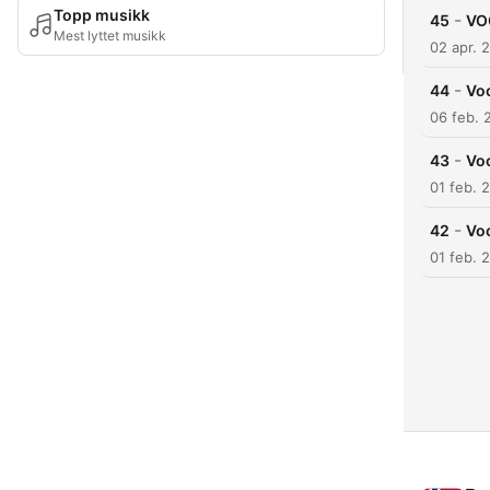
Topp musikk
-
45
VO
Mest lyttet musikk
02 apr. 
-
44
Vo
06 feb. 
-
43
Voc
01 feb. 
-
42
Vo
01 feb. 