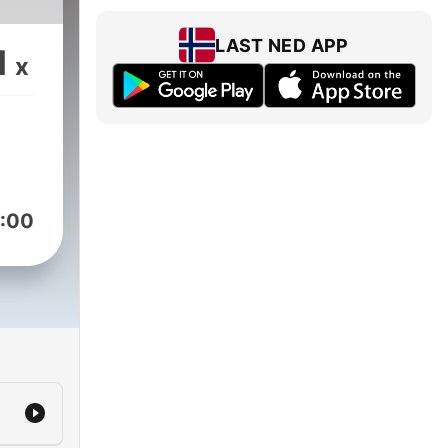
LAST NED APP
1
x
:00