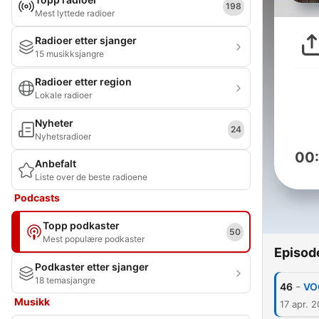
198
Mest lyttede radioer
Radioer etter sjanger
15 musikksjangre
Radioer etter region
Lokale radioer
Nyheter
24
Nyhetsradioer
00
Anbefalt
Liste over de beste radioene
Podcasts
Topp podkaster
50
Mest populære podkaster
Episod
Podkaster etter sjanger
18 temasjangre
-
46
VO
Musikk
17 apr. 