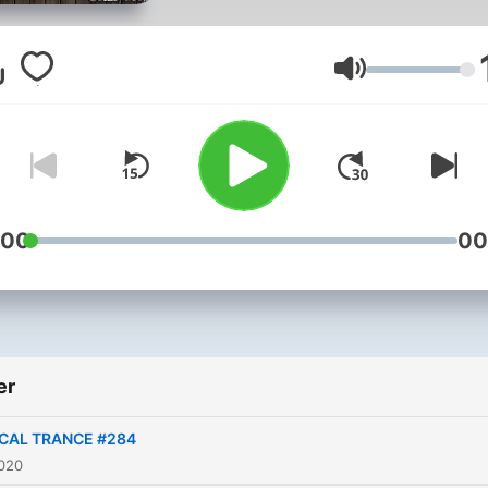
Volum
:00
00
er
CAL TRANCE #284
2020