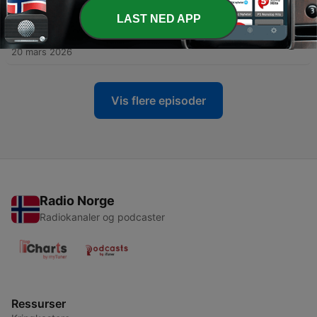
20 apr. 2026
LAST NED APP
-
65
Hva nå? Fra minus 91,4 til pluss 72
20 mars 2026
Vis flere episoder
Radio Norge
Radiokanaler og podcaster
Ressurser