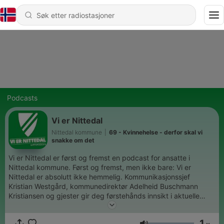
Podcasts
Vi er Nittedal
Nittedal kommune
|
69 - Kvinnehelse - derfor skal vi
snakke om det
Vi er Nittedal er først og fremst en podcast for ansatte i
Nittedal kommune. Først og fremst, men ikke bare: Vi er
Nittedal er absolutt ikke hemmelig. Kommunikasjonssjef
Kristian Westgård, kommunedirektør Adelheid Buschmann
Kristiansen og gjester gir deg førstehånds innsikt i aktuelle
temaer som Vi i Nittedal kommune er opptatt av.
1