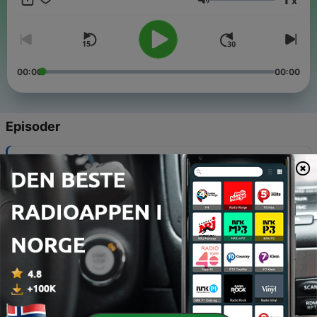
x
Volum
00:00
00:00
Episoder
-
69
Kvinnehelse - derfor skal vi snakke om det
27 juni 2026
-
68
Det kan bli streik. Hva skjer i så fall da?
25 mai 2026
-
67
KI + NK = sant (?) + ny, helhetlig smittevernplan
08 mai 2026
-
66
Gull med elevbedrifter og hogging i kommunens
skoger