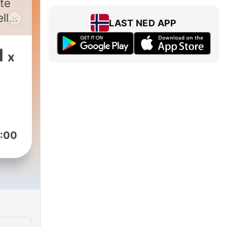
te
ller
LAST NED APP
1
x
er.
:00