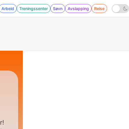
Arbeid
Treningssenter
Søvn
Avslapping
Reise
e
88 - Māori-folket kæmpede for at beskytte en a
r!