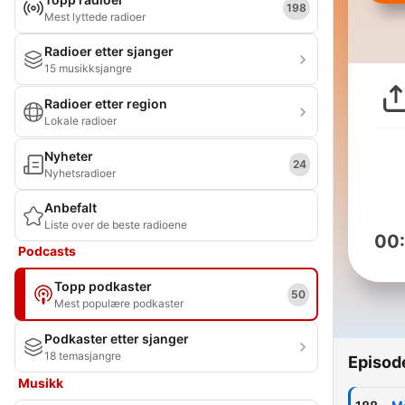
198
Mest lyttede radioer
Radioer etter sjanger
15 musikksjangre
Radioer etter region
Lokale radioer
Nyheter
24
Nyhetsradioer
Anbefalt
Liste over de beste radioene
00
Podcasts
Topp podkaster
50
Mest populære podkaster
Podkaster etter sjanger
18 temasjangre
Episod
Musikk