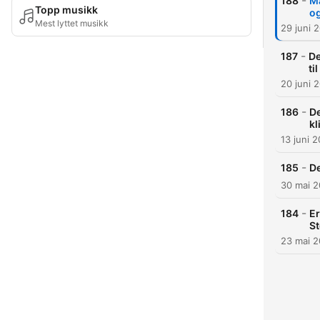
-
188
Mā
Topp musikk
og
Mest lyttet musikk
29 juni 
-
187
De
ti
20 juni 
-
186
De
kl
13 juni 
-
185
De
30 mai 
-
184
Er
St
23 mai 