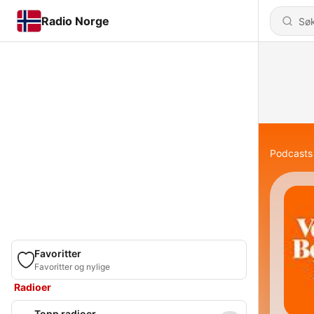
Radio Norge
Podcasts
Favoritter
Favoritter og nylige
Radioer
Topp radioer