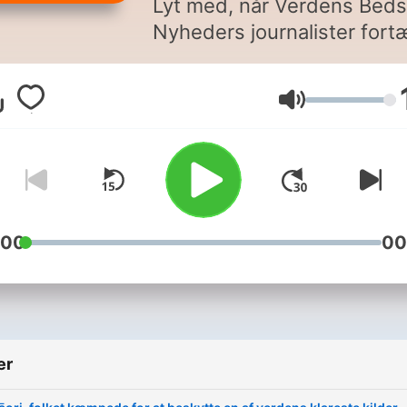
Lyt med, når Verdens Beds
Nyheders journalister fortæ
om nogle af de seneste
fremskridt og løsninger på
Volum
klodens største udfordring
:00
00
er