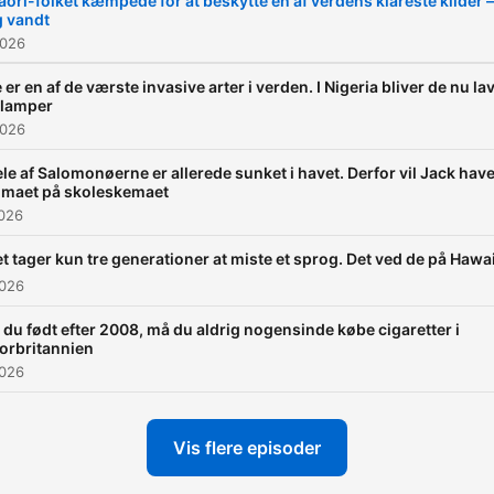
ori-folket kæmpede for at beskytte en af verdens klareste kilder –
 vandt
2026
 er en af de værste invasive arter i verden. I Nigeria bliver de nu la
l lamper
2026
le af Salomonøerne er allerede sunket i havet. Derfor vil Jack hav
imaet på skoleskemaet
2026
t tager kun tre generationer at miste et sprog. Det ved de på Hawai
2026
 du født efter 2008, må du aldrig nogensinde købe cigaretter i
orbritannien
2026
Vis flere episoder