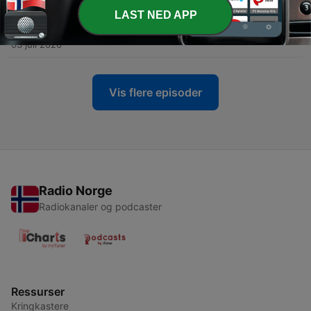
LAST NED APP
-
217
Audiens: Norges statsministre 1814-2026 (II) m.
Odd Inge Skjævesland
03 juli 2026
Vis flere episoder
Radio Norge
Radiokanaler og podcaster
Ressurser
Kringkastere