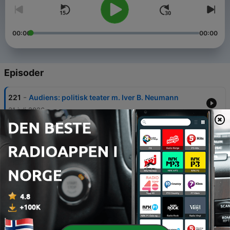
00:00
00:00
Episoder
-
221
Audiens: politisk teater m. Iver B. Neumann
31 juli 2026
-
220
Audiens: Ny Maud-biografi m. Arnhild Skre
24 juli 2026
-
219
Audiens: Norges statsministre 1814-2026 (IV) m.
Odd Inge Skjævesland
17 juli 2026
-
218
Audiens: Norges statsministre 1814-2026 (III) m.
Odd Inge Skjævesland
09 juli 2026