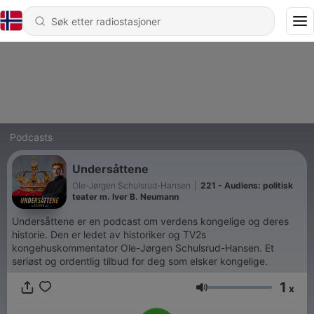
Podcasts
Undersåttene
Ole-Jørgen Schulsrud-Hansen
|
221 - Audiens: politisk
teater m. Iver B. Neumann
Undersåttene er en podcast om verdens kongelige og deres
historie. Den er ledet av historiker og TV2s
kongehuskommentator Ole-Jørgen Schulsrud-Hansen. Et
seriøst og ordentlig tilbud for deg som elsker kongelige.
1
x
Volum