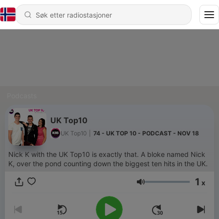
Podcasts
UK Top10
UK Top10
|
74 - UK TOP 10 - PODCAST - NOV 18
Nick K with the UK Top10 is exactly that. A bloke named Nick
K, over the pond counting down the biggest ten hits in the UK.
1
x
Volum