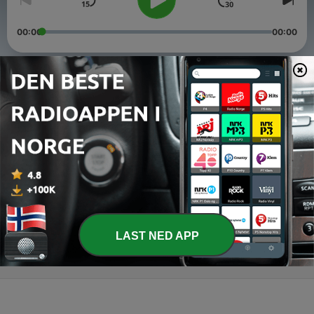
00:00
00:00
Episoder
-
7
Hør alle episodene i appen NRK Radio
01 jan. 2000
-
2
Siste reis (1:4)
07 mars 2018
-
1
Snart kommer podkasten "Ubåtsaken"
06 mars 2018
LAST NED APP