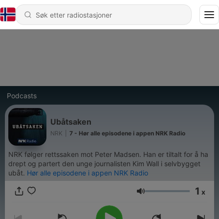
Podcasts
Ubåtsaken
NRK
|
7 - Hør alle episodene i appen NRK Radio
NRK følger rettssaken mot Peter Madsen. Han er tiltalt for å ha
drept og partert den unge journalisten Kim Wall i selvbygget
ubåt.
Hør alle episodene i appen NRK Radio
1
x
Volum