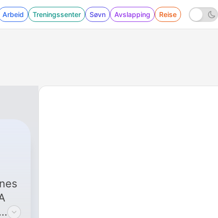
Arbeid
Treningssenter
Søvn
Avslapping
Reise
rnes
(A