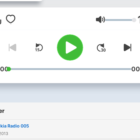
Antón Lezcano
Volum
:00
00
er
kia Radio 005
2013