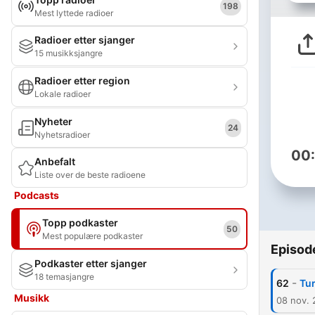
198
Mest lyttede radioer
Radioer etter sjanger
15 musikksjangre
Radioer etter region
Lokale radioer
Nyheter
24
Nyhetsradioer
00
Anbefalt
Liste over de beste radioene
Podcasts
Topp podkaster
50
Mest populære podkaster
Episod
Podkaster etter sjanger
18 temasjangre
-
62
Tur
Musikk
08 nov. 