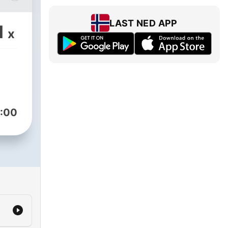
LAST NED APP
1
x
:00